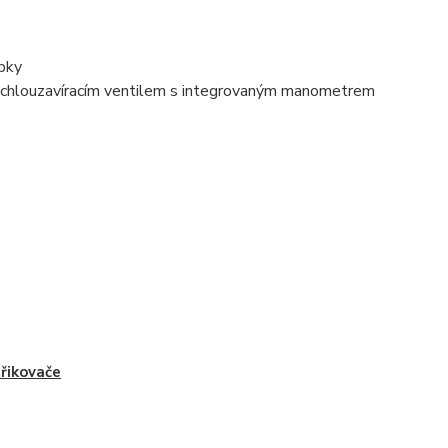
rubky
 rychlouzavíracím ventilem s integrovaným manometrem
řikovače