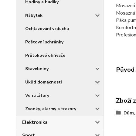
Hodiny a budíky
Mosazná 
Mosazná 
Nábytek
Páka pump
Komfortn
Ochlazování vzduchu
Profesio
Poštovní schránky
Průtokové ohřívače
Původ 
Stavebniny
Úklid domácnosti
Ventilátory
Zboží 
Zvonky, alarmy a trezory
Dům, 
Elektronika
Sport