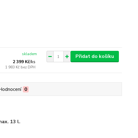
skladem
Přidat do košíku
2 399 Kč
/
ks
1 983 Kč
bez DPH
Hodnocení
0
max. 13 l.