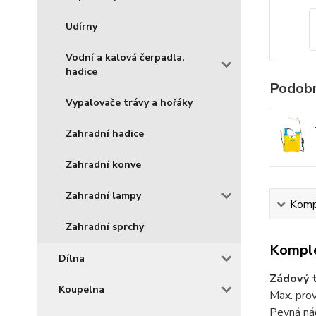
Udírny
Vodní a kalová čerpadla,
hadice
Podobn
Vypalovače trávy a hořáky
Zahradní hadice
Zahradní konve
Zahradní lampy
Kompl
Zahradní sprchy
Komple
Dílna
Zádový t
Koupelna
Max. prov
Pevná ná