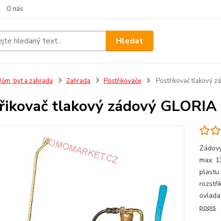
O nás
Hledat
ům, byt a zahrada
Zahrada
Postřikovače
Postřikovač tlakový 
řikovač tlakový zádový GLORI
Zádový
max. 1
plastu
rozstř
ovladat
popis