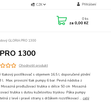
Přihlášení
CZK
0
ks
za
0,00 Kč
zádový GLORIA PRO 1300
A PRO 1300
Ohodnotit produkt
 tlakový postřikovač s objemem 16,5 l, doporučené plnění
3 l. Max. provozní tlak pumpy 6 bar. Pevná nádoba z
 Mosazná prodlužovací trubka o délce 50 cm Mosazná
ikovací trubka s dutou kuželovitou tryskou Páka pumpy
elná z levé i pravé strany s držákem rozstřikovací ...
celý