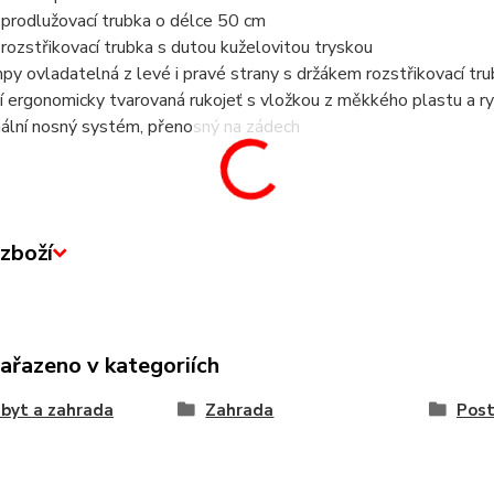
prodlužovací trubka o délce 50 cm
rozstřikovací trubka s dutou kuželovitou tryskou
y ovladatelná z levé i pravé strany s držákem rozstřikovací t
í ergonomicky tvarovaná rukojeť s vložkou z měkkého plastu a
nální nosný systém, přenosný na zádech
zboží
zařazeno v kategoriích
byt a zahrada
Zahrada
Post