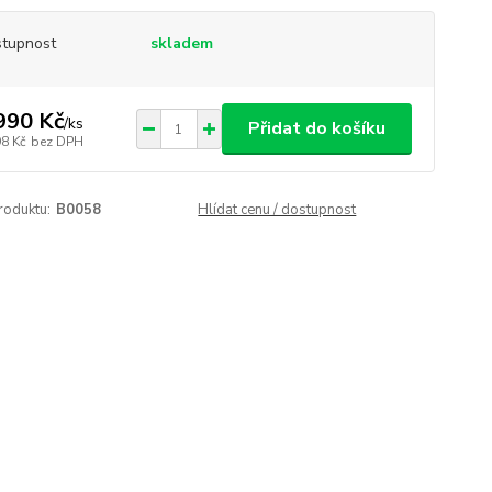
tupnost
skladem
990 Kč
/
ks
Přidat do košíku
98 Kč
bez DPH
roduktu:
B0058
Hlídat cenu / dostupnost