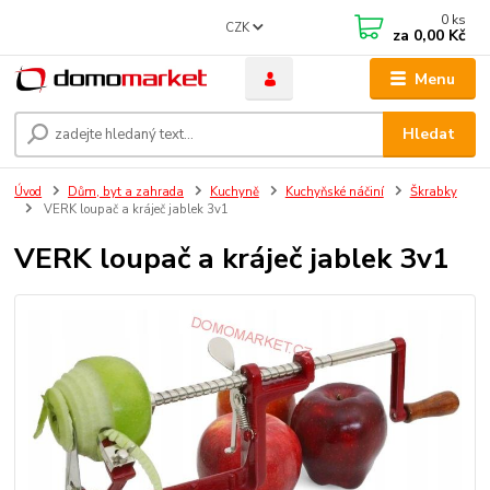
0
ks
CZK
za
0,00 Kč
Menu
Hledat
Úvod
Dům, byt a zahrada
Kuchyně
Kuchyňské náčiní
Škrabky
VERK loupač a kráječ jablek 3v1
VERK loupač a kráječ jablek 3v1