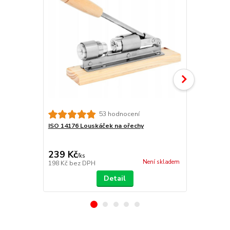
Karpateus K
53 hodnocení
s víkem 5 ks
ISO 14176 Louskáček na ořechy
239 Kč
159 Kč
/
ks
/
ba
Není skladem
198 Kč
bez DPH
131 Kč
bez 
Detail