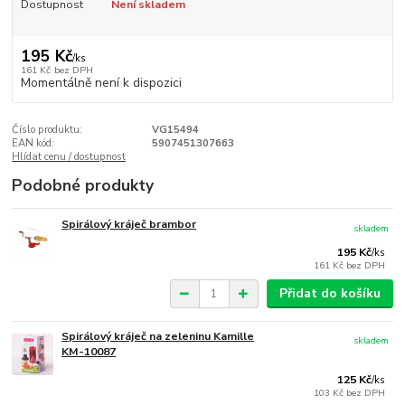
Dostupnost
Není skladem
195 Kč
/
ks
161 Kč
bez DPH
Momentálně není k dispozici
Číslo produktu:
VG15494
EAN kód:
5907451307663
Hlídat cenu / dostupnost
Podobné produkty
Spirálový kráječ brambor
skladem
195 Kč
/
ks
161 Kč
bez DPH
Přidat do košíku
Spirálový kráječ na zeleninu Kamille
skladem
KM-10087
125 Kč
/
ks
103 Kč
bez DPH