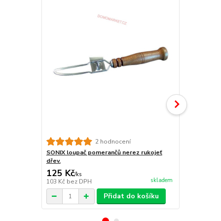
2 hodnocení
SONIX loupač pomerančů nerez rukojeť
Potravinová
dřev.
Karpateus 
125 Kč
175 Kč
/
ks
/
ks
skladem
103 Kč
bez DPH
145 Kč
bez 
Přidat do košíku