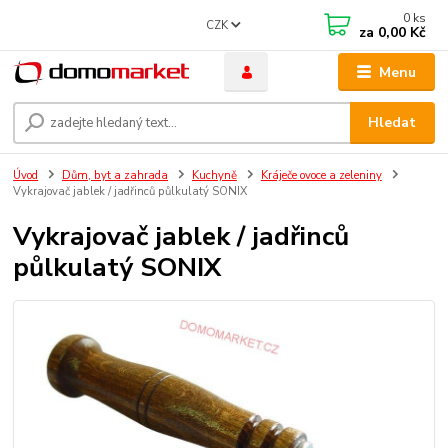
0
ks
CZK
za
0,00 Kč
Menu
Hledat
Úvod
Dům, byt a zahrada
Kuchyně
Kráječe ovoce a zeleniny
Vykrajovač jablek / jadřinců půlkulatý SONIX
Vykrajovač jablek / jadřinců
půlkulatý SONIX