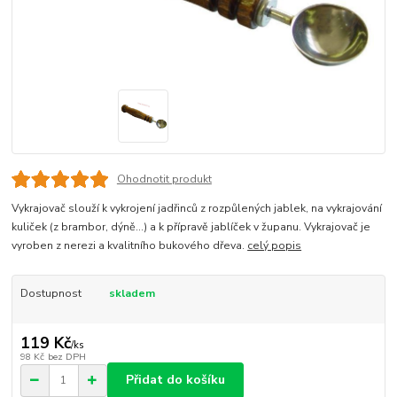
Ohodnotit produkt
Vykrajovač slouží k vykrojení jadřinců z rozpůlených jablek, na vykrajování
kuliček (z brambor, dýně...) a k přípravě jablíček v županu. Vykrajovač je
vyroben z nerezi a kvalitního bukového dřeva.
celý popis
Dostupnost
skladem
119 Kč
/
ks
98 Kč
bez DPH
Přidat do košíku