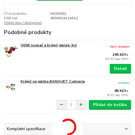
Číslo produktu:
M243351
EAN kód:
8594014110012
Hlídat cenu / dostupnost
Podobné produkty
VERK loupač a kráječ jablek 3v1
Není skladem
195 Kč
/
ks
161 Kč
bez DPH
Detail
Kráječ na jablka BANQUET Culinaria
skladem
85 Kč
/
ks
70 Kč
bez DPH
Přidat do košíku
Kompletní specifikace