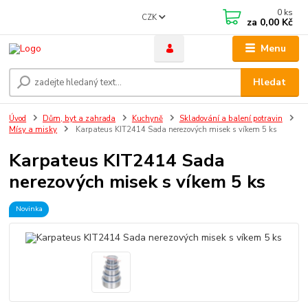
0
ks
CZK
za
0,00 Kč
Menu
Hledat
Úvod
Dům, byt a zahrada
Kuchyně
Skladování a balení potravin
Mísy a misky
Karpateus KIT2414 Sada nerezových misek s víkem 5 ks
Karpateus KIT2414 Sada
nerezových misek s víkem 5 ks
Novinka