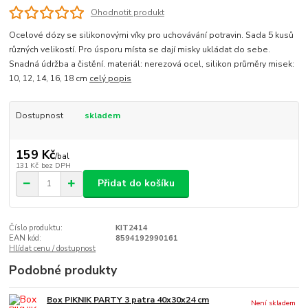
Ohodnotit produkt
Ocelové dózy se silikonovými víky pro uchovávání potravin. Sada 5 kusů
různých velikostí. Pro úsporu místa se dají misky ukládat do sebe.
Snadná údržba a čistění. materiál: nerezová ocel, silikon průměry misek:
10, 12, 14, 16, 18 cm
celý popis
Dostupnost
skladem
159 Kč
/
bal
131 Kč
bez DPH
Přidat do košíku
Číslo produktu:
KIT2414
EAN kód:
8594192990161
Hlídat cenu / dostupnost
Podobné produkty
Box PIKNIK PARTY 3 patra 40x30x24 cm
Není skladem