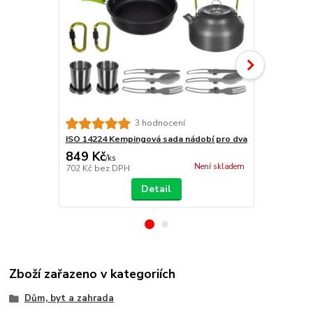
3 hodnocení
ISO 14224 Kempingová sada nádobí pro dva
Kempingová 
849 Kč
289 Kč
/
ks
/
ks
Není skladem
702 Kč
bez DPH
239 Kč
bez 
Detail
Zboží zařazeno v kategoriích
Dům, byt a zahrada