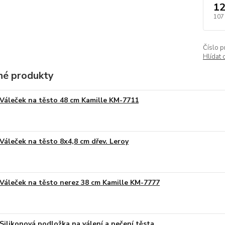
12
107
Číslo p
Hlídat 
é produkty
Váleček na těsto 48 cm Kamille KM-7711
Váleček na těsto 8x4,8 cm dřev. Leroy
Váleček na těsto nerez 38 cm Kamille KM-7777
Silikonová podložka na válení a pečení těsta