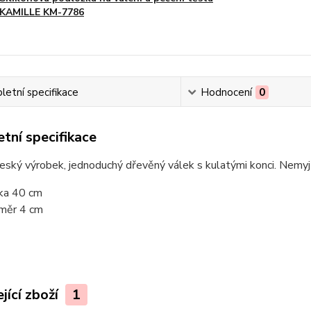
KAMILLE KM-7786
etní specifikace
Hodnocení
0
tní specifikace
český výrobek, jednoduchý dřevěný válek s kulatými konci. Nemyj
ka 40 cm
měr 4 cm
jící zboží
1