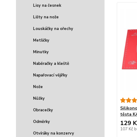
Lisy na česnek
Lišty na nože
Louskáčky na ořechy
Metličky
Minutky
Naběračky a kleště
Napařovací vějířky
Nože
Nůžky
Silikon
Obracečky
těsta K
Odměrky
129 K
107 Kč
b
Otvíráky na konzervy