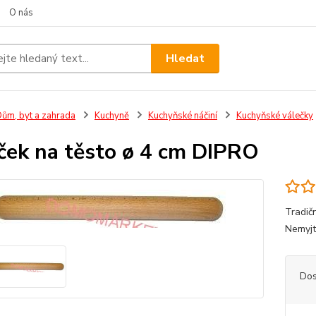
O nás
Hledat
ům, byt a zahrada
Kuchyně
Kuchyňské náčiní
Kuchyňské válečky
ček na těsto ø 4 cm DIPRO
Tradič
Nemyjt
Dos