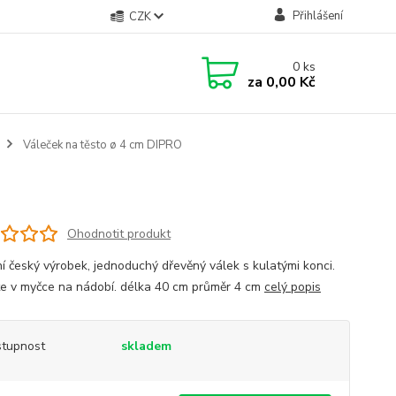
Přihlášení
CZK
0
ks
za
0,00 Kč
Váleček na těsto ø 4 cm DIPRO
Ohodnotit produkt
ní český výrobek, jednoduchý dřevěný válek s kulatými konci.
e v myčce na nádobí. délka 40 cm průměr 4 cm
celý popis
tupnost
skladem