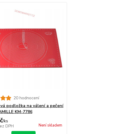
20 hodnocení
ová podložka na válení a pečení
AMILLE KM-7786
č
/
ks
Není skladem
ez DPH