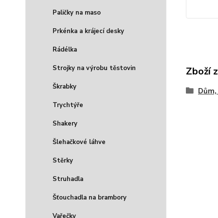
Paličky na maso
Prkénka a krájecí desky
Rádélka
Strojky na výrobu těstovin
Zboží 
Škrabky
Dům, 
Trychtýře
Shakery
Šlehačkové láhve
Stěrky
Struhadla
Šťouchadla na brambory
Vařečky