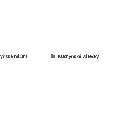
yňské náčiní
Kuchyňské válečky