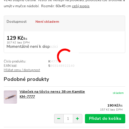
+240 stupňů Celsia. Těsto se nelepí na podklad, podložku lze srolovat a
umýt v myčce nádobí. Rozměr: 60x45 cm
celý popis
Dostupnost
Není skladem
129 Kč
/
ks
107 Kč
bez DPH
Momentálně není k dispozici
Číslo produktu:
KM7786
EAN kód:
5903148922140
Hlídat cenu / dostupnost
Podobné produkty
Váleček na těsto nerez 38 cm Kamille
skladem
KM-7777
190 Kč
/
ks
157 Kč
bez DPH
Přidat do košíku