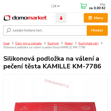
0
ks
CZK
za
0,00 Kč
Menu
Hledat
Úvod
Dům, byt a zahrada
Kuchyně
Pečení
Kuchyňské vály
Silikonová podložka na válení a pečení těsta KAMILLE KM-7786
Silikonová podložka na válení a
pečení těsta KAMILLE KM-7786