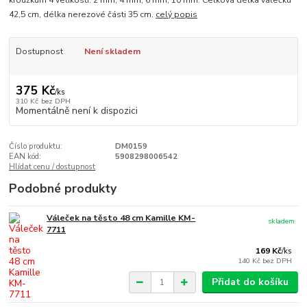
kroužkům 4 velikostí: 2 mm, 4 mm, 6 mm, 10 mm. Celková délka válečku
42,5 cm, délka nerezové části 35 cm.
celý popis
Dostupnost
Není skladem
375 Kč
/
ks
310 Kč
bez DPH
Momentálně není k dispozici
Číslo produktu:
DM0159
EAN kód:
5908298006542
Hlídat cenu / dostupnost
Podobné produkty
Váleček na těsto 48 cm Kamille KM-
skladem
7711
169 Kč
/
ks
140 Kč
bez DPH
Přidat do košíku