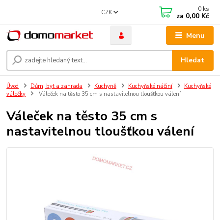
0
ks
CZK
za
0,00 Kč
Menu
Hledat
Úvod
Dům, byt a zahrada
Kuchyně
Kuchyňské náčiní
Kuchyňské
válečky
Váleček na těsto 35 cm s nastavitelnou tloušťkou válení
Váleček na těsto 35 cm s
nastavitelnou tloušťkou válení