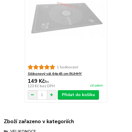
1 hodnocení
Silikonový vál 64x45 cm RUHHY
149 Kč
/
ks
skladem
123 Kč
bez DPH
Přidat do košíku
Zboží zařazeno v kategoriích
VELIKONOCE