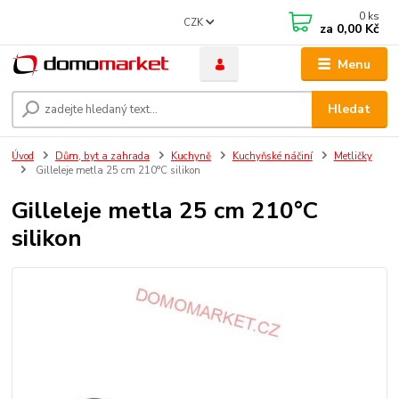
0
ks
CZK
za
0,00 Kč
Menu
Hledat
Úvod
Dům, byt a zahrada
Kuchyně
Kuchyňské náčiní
Metličky
Gilleleje metla 25 cm 210°C silikon
Gilleleje metla 25 cm 210°C
silikon