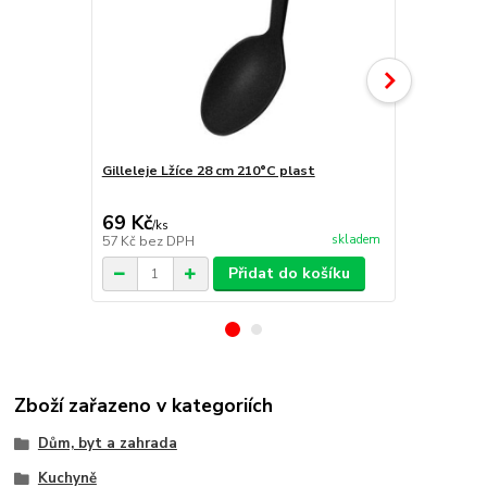
Gilleleje Lžíce 28 cm 210°C plast
Gilleleje Na
69 Kč
69 Kč
/
ks
/
ks
skladem
57 Kč
bez DPH
57 Kč
bez D
Přidat do košíku
Zboží zařazeno v kategoriích
Dům, byt a zahrada
Kuchyně