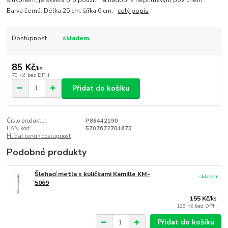
silikonem, je skvělá pro použití na nádobí s nepřilnavým povrchem.
Barva černá. Délka 25 cm, šířka 6 cm.
celý popis
Dostupnost
skladem
85 Kč
/
ks
70 Kč
bez DPH
Přidat do košíku
Číslo produktu:
P86442190
EAN kód:
5707672701673
Hlídat cenu / dostupnost
Podobné produkty
Šlehací metla s kuličkami Kamille KM-
skladem
5069
155 Kč
/
ks
128 Kč
bez DPH
Přidat do košíku