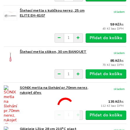
Šlehací metla s kuličkou nerez, 25 cm
skladem
ELITE EH-6107
59 Kč
/
ks
49 Kč
bez DPH
Přidat do košíku
Šlehací metla silikon, 30 cm BANQUET
skladem
85 Kč
/
ks
70 Kč
bez DPH
Přidat do košíku
SONIX metla na šlehání pr.70mm nerez,
skladem
rukojeť dřev.
135 Kč
/
ks
112 Kč
bez DPH
Přidat do košíku
Gilleleje Lžíce 28 cm 210°C plast