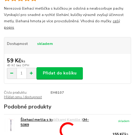
Nerezová šlehací metlička s kuličkou je odolná a neabsorbuje pachy.
Vynikající pro snadné a rychlé šlehání, kuličky výrazně zvyšují účinnost
metly, šlehaná hmota je více provzdušněná. Vhodná do myčky.
celý
popis
Dostupnost
skladem
59 Kč
/
ks
49 Kč
bez DPH
Přidat do košíku
Číslo produktu:
EH6107
Hlídat cenu / dostupnost
Podobné produkty
Šlehací metla s kuličkami Kamille KM-
skladem
5069
155 Kč
/
ks