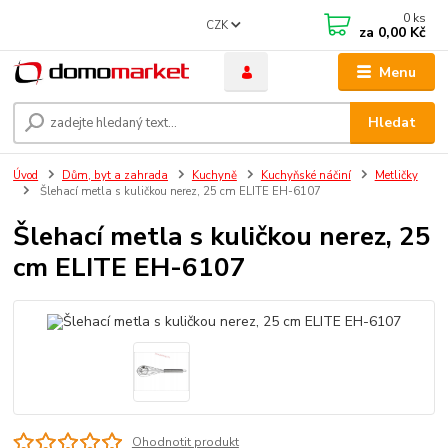
0
ks
CZK
za
0,00 Kč
Menu
Hledat
Úvod
Dům, byt a zahrada
Kuchyně
Kuchyňské náčiní
Metličky
Šlehací metla s kuličkou nerez, 25 cm ELITE EH-6107
Šlehací metla s kuličkou nerez, 25
cm ELITE EH-6107
Ohodnotit produkt