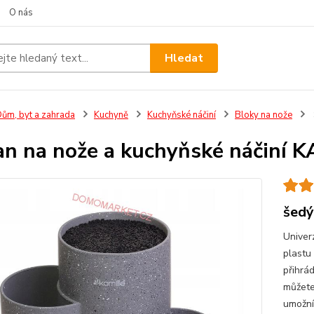
O nás
Hledat
ům, byt a zahrada
Kuchyně
Kuchyňské náčiní
Bloky na nože
an na nože a kuchyňské náčiní
šedý
Univer
plastu
přihrá
můžete
umožní