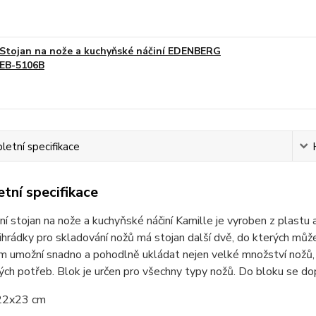
Stojan na nože a kuchyňské náčiní EDENBERG
EB-5106B
etní specifikace
tní specifikace
ní stojan na nože a kuchyňské náčiní Kamille je vyroben z plastu 
hrádky pro skladování nožů má stojan další dvě, do kterých mů
m umožní snadno a pohodlně ukládat nejen velké množství nožů, 
ch potřeb. Blok je určen pro všechny typy nožů. Do bloku se do
22x23 cm