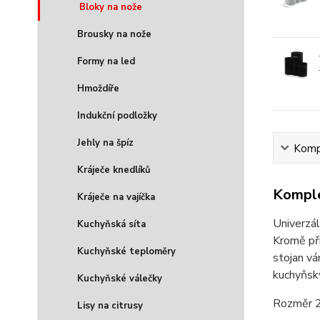
Bloky na nože
Brousky na nože
Formy na led
Hmoždíře
Indukční podložky
Jehly na špíz
Kompl
Kráječe knedlíků
Komple
Kráječe na vajíčka
Univerzál
Kuchyňská síta
Kromě při
Kuchyňské teploměry
stojan vá
kuchyňský
Kuchyňské válečky
Rozměr 
Lisy na citrusy