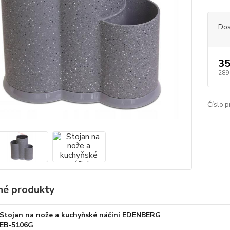
Dos
35
289
Číslo p
é produkty
Stojan na nože a kuchyňské náčiní EDENBERG
EB-5106G