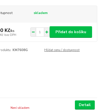
tupnost
skladem
0 Kč
/
ks
Přidat do košíku
 Kč
bez DPH
roduktu:
KM7608G
Hlídat cenu / dostupnost
Detail
Není skladem