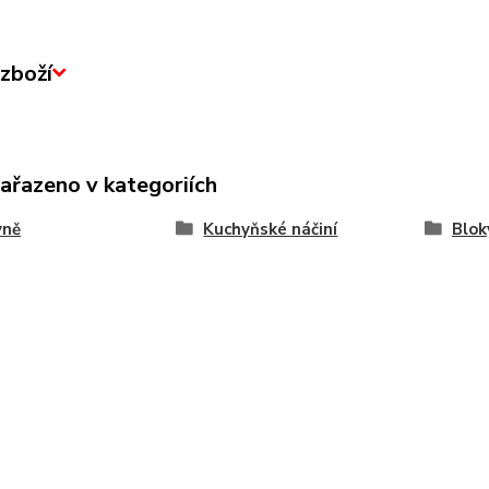
zboží
zařazeno v kategoriích
yně
Kuchyňské náčiní
Blok