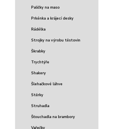
Paličky na maso
Prkénka a krájecí desky
Rádélka
Strojky na výrobu těstovin
Škrabky
Trychtýře
Shakery
Šlehačkové láhve
Stěrky
Struhadla
Šťouchadla na brambory
Vařečky