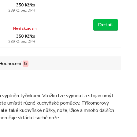
350 Kč
/
ks
289 Kč
bez DPH
Detail
Není skladem
350 Kč
/
ks
289 Kč
bez DPH
Hodnocení
5
a vyplněn tyčinkami. Vložku lze vyjmout a stojan umýt.
žete umístit různé kuchyňské pomůcky. Tříkomorový
ale také kuchyňské nůžky, nože, lžíce a mnoho dalších
poručuje vkládat suché nože.