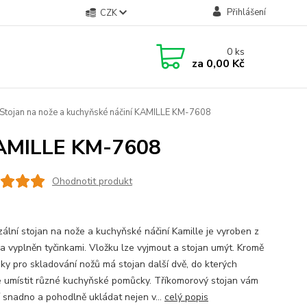
Přihlášení
CZK
0
ks
za
0,00 Kč
Stojan na nože a kuchyňské náčiní KAMILLE KM-7608
 KAMILLE KM-7608
Ohodnotit produkt
zální stojan na nože a kuchyňské náčiní Kamille je vyroben z
 a vyplněn tyčinkami. Vložku lze vyjmout a stojan umýt. Kromě
dky pro skladování nožů má stojan další dvě, do kterých
 umístit různé kuchyňské pomůcky. Tříkomorový stojan vám
 snadno a pohodlně ukládat nejen v...
celý popis