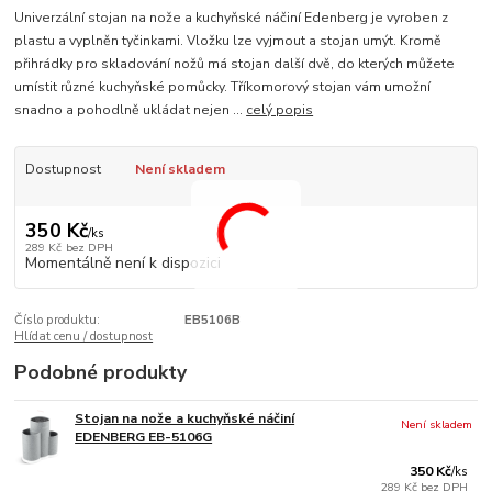
Univerzální stojan na nože a kuchyňské náčiní Edenberg je vyroben z
plastu a vyplněn tyčinkami. Vložku lze vyjmout a stojan umýt. Kromě
přihrádky pro skladování nožů má stojan další dvě, do kterých můžete
umístit různé kuchyňské pomůcky. Tříkomorový stojan vám umožní
snadno a pohodlně ukládat nejen ...
celý popis
Dostupnost
Není skladem
350 Kč
/
ks
289 Kč
bez DPH
Momentálně není k dispozici
Číslo produktu:
EB5106B
Hlídat cenu / dostupnost
Podobné produkty
Stojan na nože a kuchyňské náčiní
Není skladem
EDENBERG EB-5106G
350 Kč
/
ks
289 Kč
bez DPH