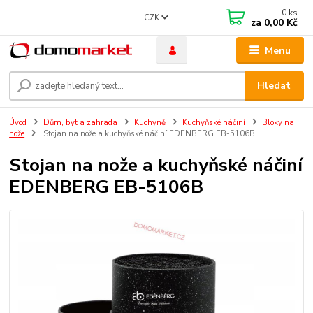
0
ks
CZK
za
0,00 Kč
Menu
Hledat
Úvod
Dům, byt a zahrada
Kuchyně
Kuchyňské náčiní
Bloky na
nože
Stojan na nože a kuchyňské náčiní EDENBERG EB-5106B
Stojan na nože a kuchyňské náčiní
EDENBERG EB-5106B