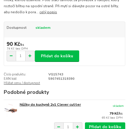
misky, kterou uzavřete. Poté stačí táhnout za provázek s rukojetí, který
roztočí břitvy na spodní straně. Při mytí si dávejte pozor na ostré břity,
aby nedošlo k pora...
celý popis
Dostupnost
skladem
90 Kč
/
ks
74 Kč
bez DPH
Přidat do košíku
Číslo produktu:
VG15743
EAN kód:
5907451319390
Hlídat cenu / dostupnost
Podobné produkty
Nůžky do kuchyně 2v1 Clever cutter
skladem
79 Kč
/
ks
65 Kč
bez DPH
Přidat do košíku