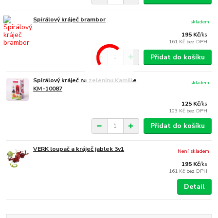
Spirálový kráječ brambor
skladem
195 Kč
/
ks
161 Kč
bez DPH
Přidat do košíku
Spirálový kráječ na zeleninu Kamille
skladem
KM-10087
125 Kč
/
ks
103 Kč
bez DPH
Přidat do košíku
VERK loupač a kráječ jablek 3v1
Není skladem
195 Kč
/
ks
161 Kč
bez DPH
Detail