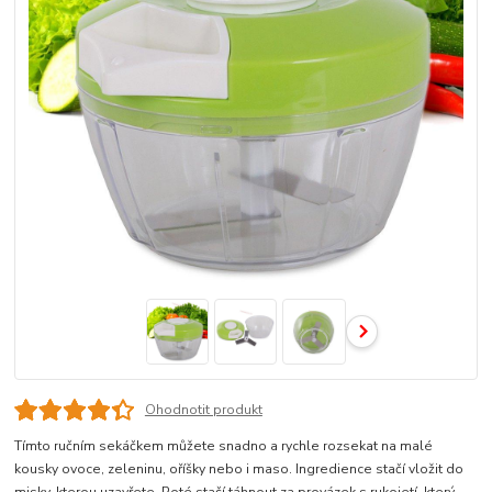
Ohodnotit produkt
Tímto ručním sekáčkem můžete snadno a rychle rozsekat na malé
kousky ovoce, zeleninu, oříšky nebo i maso. Ingredience stačí vložit do