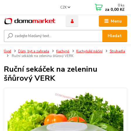
0
ks
CZK
za
0,00 Kč
Menu
Hledat
Úvod
Dům, byt a zahrada
Kuchyně
Kuchyňské náčiní
Struhadla
Ruční sekáček na zeleninu šňůrový VERK
Ruční sekáček na zeleninu
šňůrový VERK