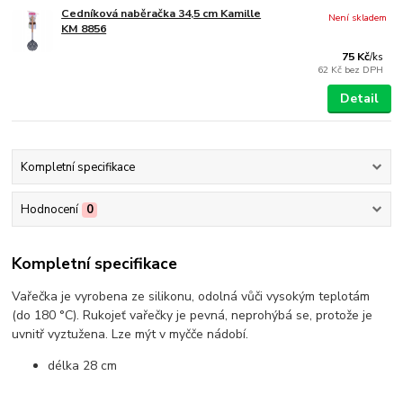
Cedníková naběračka 34,5 cm Kamille
Není skladem
KM 8856
75 Kč
/
ks
62 Kč
bez DPH
Detail
Kompletní specifikace
Hodnocení
0
Kompletní specifikace
Vařečka je vyrobena ze silikonu, odolná vůči vysokým teplotám
(do 180 °C). Rukojeť vařečky je pevná, neprohýbá se, protože je
uvnitř vyztužena. Lze mýt v myčče nádobí.
délka 28 cm