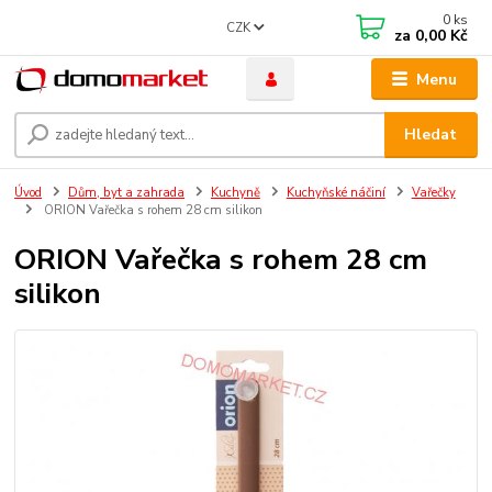
0
ks
CZK
za
0,00 Kč
Menu
Hledat
Úvod
Dům, byt a zahrada
Kuchyně
Kuchyňské náčiní
Vařečky
ORION Vařečka s rohem 28 cm silikon
ORION Vařečka s rohem 28 cm
silikon