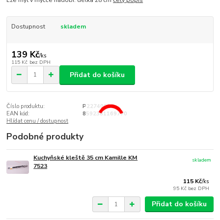
Lze mýt v myčče nádobí. délka 28 cm
celý popis
Dostupnost
skladem
139 Kč
/
ks
115 Kč
bez DPH
Přidat do košíku
Číslo produktu:
P22740020
EAN kód:
8592381169770
Hlídat cenu / dostupnost
Podobné produkty
Kuchyňské kleště 35 cm Kamille KM
skladem
7523
115 Kč
/
ks
95 Kč
bez DPH
Přidat do košíku