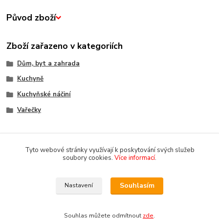
Původ zboží
Zboží zařazeno v kategoriích
Dům, byt a zahrada
Kuchyně
Kuchyňské náčiní
Vařečky
Tyto webové stránky využívají k poskytování svých služeb
soubory cookies.
Více informací
.
Souhlasím
Nastavení
Copyright 2018-2025 DOMOMARKET.CZ
Souhlas můžete odmítnout
zde
.