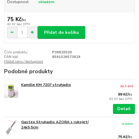
Dostupnost
skladem
75 Kč
/
ks
62 Kč
bez DPH
Přidat do košíku
Číslo produktu:
P36820530
EAN kód:
8591026573829
Hlídat cenu / dostupnost
Podobné produkty
Kamille KM 7207 struhadlo
do 3 dnů
99 Kč
/
ks
82 Kč
bez DPH
Detail
Gastex Struhadlo AZORA s rukojetí
skladem
24x5,5cm
75 Kč
/
ks