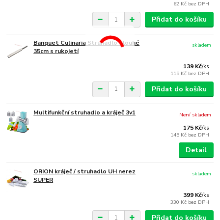
62 Kč
bez DPH
Přidat do košíku
Banquet Culinaria Struhadlo dlouhé
skladem
35cm s rukojetí
139 Kč
/
ks
115 Kč
bez DPH
Přidat do košíku
Multifunkční struhadlo a kráječ 3v1
Není skladem
175 Kč
/
ks
145 Kč
bez DPH
Detail
ORION kráječ / struhadlo UH nerez
skladem
SUPER
399 Kč
/
ks
330 Kč
bez DPH
Přidat do košíku