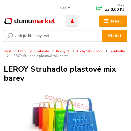
0
ks
CZK
za
0,00 Kč
Menu
Hledat
Úvod
Dům, byt a zahrada
Kuchyně
Kuchyňské náčiní
Struhadla
LEROY Struhadlo plastové mix barev
LEROY Struhadlo plastové mix
barev