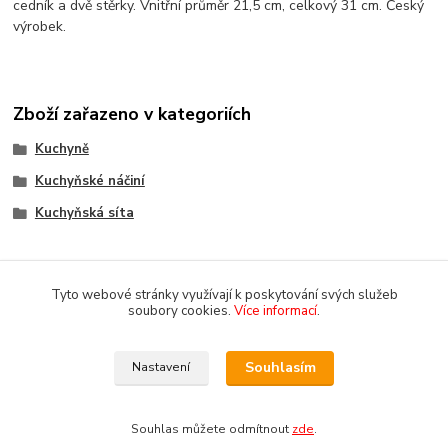
cedník a dvě stěrky. Vnitřní průměr 21,5 cm, celkový 31 cm. Český
výrobek.
Zboží zařazeno v kategoriích
Kuchyně
Kuchyňské náčiní
Kuchyňská síta
Tyto webové stránky využívají k poskytování svých služeb
soubory cookies.
Více informací
.
Souhlasím
Nastavení
Copyright 2018-2025 DOMOMARKET.CZ
Souhlas můžete odmítnout
zde
.
Vytvořeno na
Eshop-rychle.cz