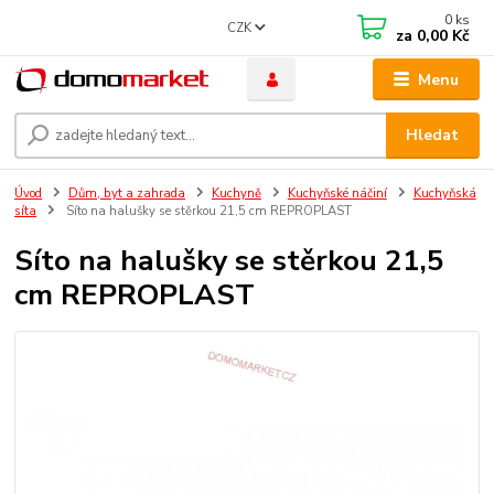
0
ks
CZK
za
0,00 Kč
Menu
Hledat
Úvod
Dům, byt a zahrada
Kuchyně
Kuchyňské náčiní
Kuchyňská
síta
Síto na halušky se stěrkou 21,5 cm REPROPLAST
Síto na halušky se stěrkou 21,5
cm REPROPLAST