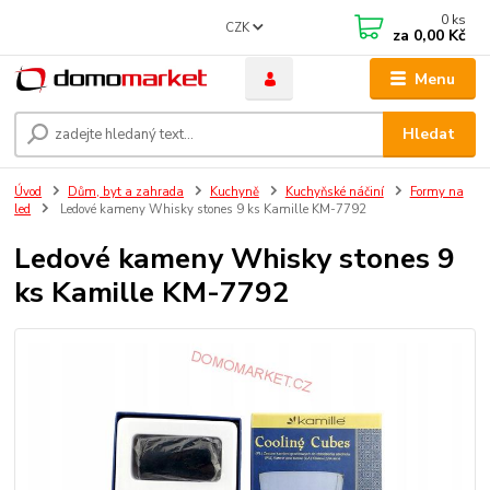
0
ks
CZK
za
0,00 Kč
Menu
Hledat
Úvod
Dům, byt a zahrada
Kuchyně
Kuchyňské náčiní
Formy na
led
Ledové kameny Whisky stones 9 ks Kamille KM-7792
Ledové kameny Whisky stones 9
ks Kamille KM-7792