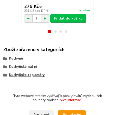
Kvasinky vin
279 Kč
10 Kč
/
ks
/
ks
skladem
231 Kč
bez DPH
9 Kč
bez DP
Přidat do košíku
Zboží zařazeno v kategoriích
Kuchyně
Kuchyňské náčiní
Kuchyňské teploměry
Tyto webové stránky využívají k poskytování svých služeb
soubory cookies.
Více informací
.
Souhlasím
Nastavení