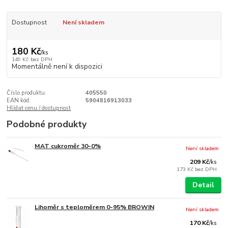
Dostupnost
Není skladem
180 Kč
/
ks
149 Kč
bez DPH
Momentálně není k dispozici
Číslo produktu:
405550
EAN kód:
5904816913033
Hlídat cenu / dostupnost
Podobné produkty
MAT cukroměr 30-0%
Není skladem
209 Kč
/
ks
173 Kč
bez DPH
Detail
Lihoměr s teploměrem 0-95% BROWIN
Není skladem
170 Kč
/
ks