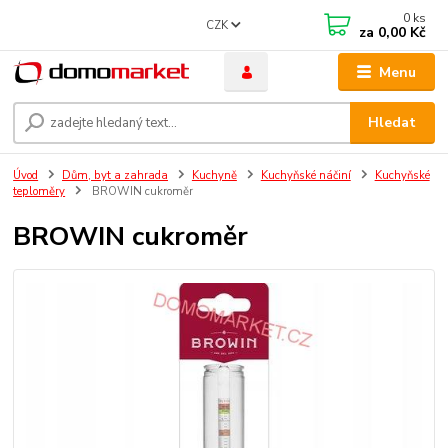
0
ks
CZK
za
0,00 Kč
Menu
Hledat
Úvod
Dům, byt a zahrada
Kuchyně
Kuchyňské náčiní
Kuchyňské
teploměry
BROWIN cukroměr
BROWIN cukroměr