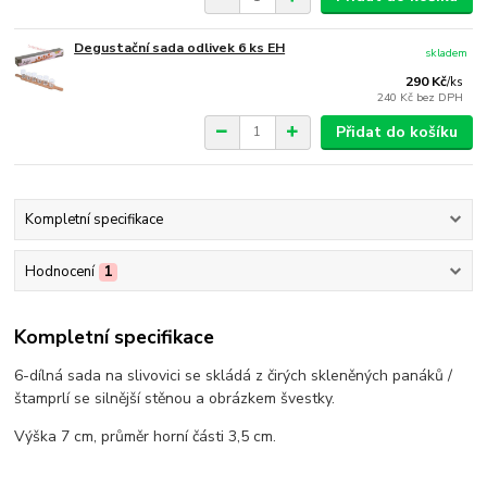
Degustační sada odlivek 6 ks EH
skladem
290 Kč
/
ks
240 Kč
bez DPH
Přidat do košíku
Kompletní specifikace
Hodnocení
1
Kompletní specifikace
6-dílná sada na slivovici se skládá z čirých skleněných panáků /
štamprlí se silnější stěnou a obrázkem švestky.
Výška 7 cm, průměr horní části 3,5 cm.