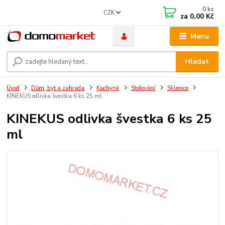
0
ks
CZK
za
0,00 Kč
Menu
Hledat
Úvod
Dům, byt a zahrada
Kuchyně
Stolování
Sklenice
KINEKUS odlivka švestka 6 ks 25 ml
KINEKUS odlivka švestka 6 ks 25
ml