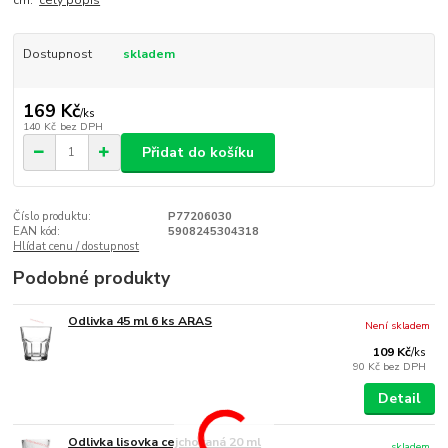
cm.
celý popis
Dostupnost
skladem
169 Kč
/
ks
140 Kč
bez DPH
Přidat do košíku
Číslo produktu:
P77206030
EAN kód:
5908245304318
Hlídat cenu / dostupnost
Podobné produkty
Odlivka 45 ml 6 ks ARAS
Není skladem
109 Kč
/
ks
90 Kč
bez DPH
Detail
Odlivka lisovka cejchovaná 20 ml
skladem