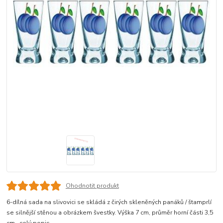
Ohodnotit produkt
6-dílná sada na slivovici se skládá z čirých skleněných panáků / štamprlí
se silnější stěnou a obrázkem švestky. Výška 7 cm, průměr horní části 3,5