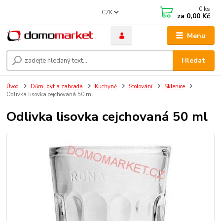
0
ks
CZK
za
0,00 Kč
Menu
Hledat
Úvod
Dům, byt a zahrada
Kuchyně
Stolování
Sklenice
Odlivka lisovka cejchovaná 50 ml
Odlivka lisovka cejchovaná 50 ml