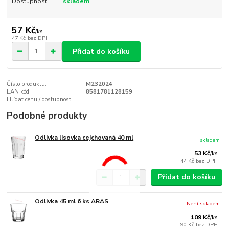
Dostupnost
skladem
57 Kč
/
ks
47 Kč
bez DPH
Přidat do košíku
Číslo produktu:
M232024
EAN kód:
8581781128159
Hlídat cenu / dostupnost
Podobné produkty
Odlivka lisovka cejchovaná 40 ml
skladem
53 Kč
/
ks
44 Kč
bez DPH
Přidat do košíku
Odlivka 45 ml 6 ks ARAS
Není skladem
109 Kč
/
ks
90 Kč
bez DPH