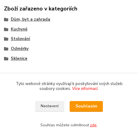
Zboží zařazeno v kategoriích
Dům, byt a zahrada
Kuchyně
Stolování
Odměrky
Sklenice
Tyto webové stránky využívají k poskytování svých služeb
soubory cookies.
Více informací
.
Souhlasím
Nastavení
Copyright 2018-2025 DOMOMARKET.CZ
Souhlas můžete odmítnout
zde
.
Vytvořeno na
Eshop-rychle.cz