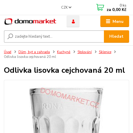
0
ks
CZK
za
0,00 Kč
Menu
Hledat
Úvod
Dům, byt a zahrada
Kuchyně
Stolování
Sklenice
Odlivka lisovka cejchovaná 20 ml
Odlivka lisovka cejchovaná 20 ml