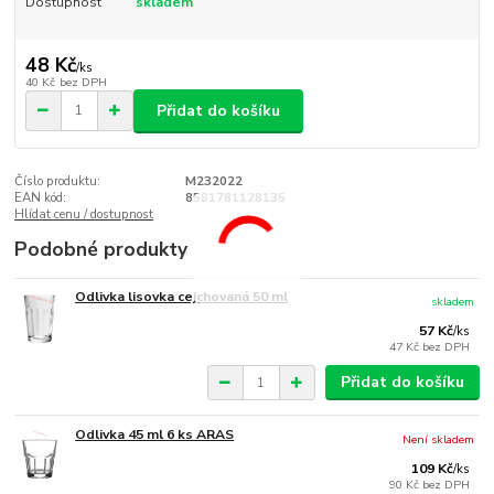
Dostupnost
skladem
48 Kč
/
ks
40 Kč
bez DPH
Přidat do košíku
Číslo produktu:
M232022
EAN kód:
8581781128135
Hlídat cenu / dostupnost
Podobné produkty
Odlivka lisovka cejchovaná 50 ml
skladem
57 Kč
/
ks
47 Kč
bez DPH
Přidat do košíku
Odlivka 45 ml 6 ks ARAS
Není skladem
109 Kč
/
ks
90 Kč
bez DPH