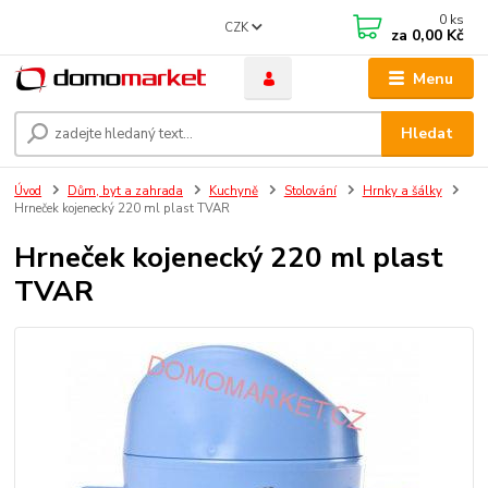
0
ks
CZK
za
0,00 Kč
Menu
Hledat
Úvod
Dům, byt a zahrada
Kuchyně
Stolování
Hrnky a šálky
Hrneček kojenecký 220 ml plast TVAR
Hrneček kojenecký 220 ml plast
TVAR