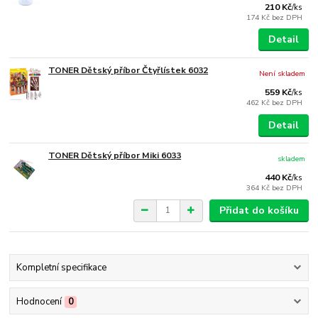
210 Kč
/
ks
174 Kč
bez DPH
Detail
TONER Dětský příbor Čtyřlístek 6032
Není skladem
559 Kč
/
ks
462 Kč
bez DPH
Detail
TONER Dětský příbor Miki 6033
skladem
440 Kč
/
ks
364 Kč
bez DPH
Přidat do košíku
Kompletní specifikace
Hodnocení
0