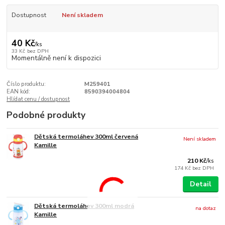
Dostupnost
Není skladem
40 Kč
/
ks
33 Kč
bez DPH
Momentálně není k dispozici
Číslo produktu:
M259401
EAN kód:
8590394004804
Hlídat cenu / dostupnost
Podobné produkty
Dětská termoláhev 300ml červená
Není skladem
Kamille
210 Kč
/
ks
174 Kč
bez DPH
Detail
Dětská termoláhev 300ml modrá
na dotaz
Kamille