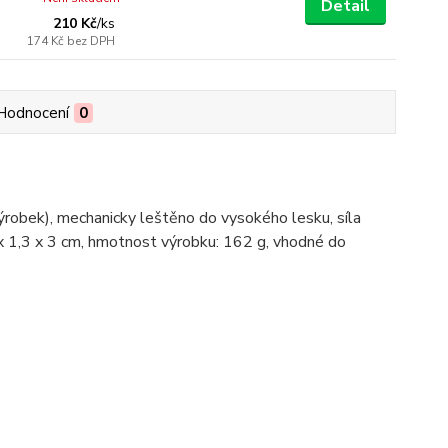
Detail
210 Kč
/
ks
174 Kč
bez DPH
Hodnocení
0
ýrobek), mechanicky leštěno do vysokého lesku, síla
5 x 1,3 x 3 cm, hmotnost výrobku: 162 g, vhodné do