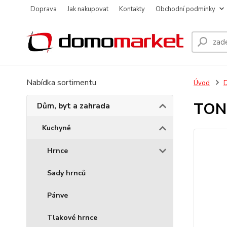
Doprava
Jak nakupovat
Kontakty
Obchodní podmínky
Nabídka sortimentu
Úvod
D
TONE
Dům, byt a zahrada
Kuchyně
Hrnce
Sady hrnců
Pánve
Tlakové hrnce