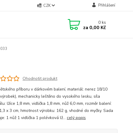
Přihlášení
CZK
0
ks
za
0,00 Kč
6033
Ohodnotit produkt
ětského příboru v dárkovém balení, materiál: nerez 18/10
 výrobek), mechanicky leštěno do vysokého lesku, síla
lu: lžíce 1,8 mm, vidlička 1,8 mm, nůž 6,0 mm, rozměr balení:
 1,3 x 3 cm, hmotnost výrobku: 162 g, vhodné do myčky. Sada
e: 1 nůž 1 vidlička 1 polévková lž...
celý popis