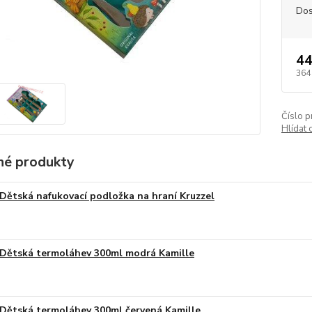
Dos
44
364
Číslo p
Hlídat 
é produkty
Dětská nafukovací podložka na hraní Kruzzel
Dětská termoláhev 300ml modrá Kamille
Dětská termoláhev 300ml červená Kamille