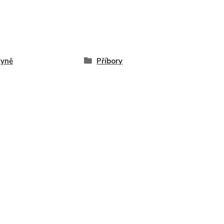
hyně
Příbory