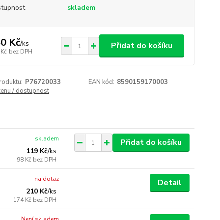
tupnost
skladem
0 Kč
/
ks
Přidat do košíku
 Kč
bez DPH
roduktu:
P76720033
EAN kód:
8590159170003
cenu / dostupnost
skladem
Přidat do košíku
119 Kč
/
ks
98 Kč
bez DPH
na dotaz
Detail
210 Kč
/
ks
174 Kč
bez DPH
Není skladem