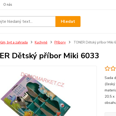
O nás
Hledat
ům, byt a zahrada
Kuchyně
Příbory
TONER Dětský příbor Miki 
R Dětský příbor Miki 6033
Sada d
(český
materiá
20,5 x
obsahuj