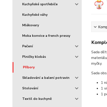
Kuchyňské spotřebiče
Kuchyňské váhy
Mlékovary
Kompl
Moka konvice a french pressy
Komple
Pečení
Sada děts
Plničky klobás
materiálu
myčky.
Příbory
Sada obs
Skladování a balení potravin
1 n
1 vi
Stolování
1 p
Textil do kuchyně