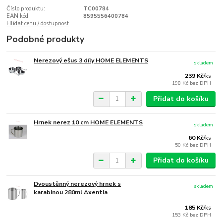
Číslo produktu:
TC00784
EAN kód:
8595556400784
Hlídat cenu / dostupnost
Podobné produkty
Nerezový ešus 3 díly HOME ELEMENTS
skladem
239 Kč
/
ks
198 Kč
bez DPH
Přidat do košíku
Hrnek nerez 10 cm HOME ELEMENTS
skladem
60 Kč
/
ks
50 Kč
bez DPH
Přidat do košíku
Dvoustěnný nerezový hrnek s
skladem
karabinou 280ml Axentia
185 Kč
/
ks
153 Kč
bez DPH