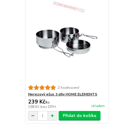
2 hodnocení
Nerezový ešus 3 díly HOME ELEMENTS
239 Kč
/
ks
skladem
198 Kč
bez DPH
Přidat do košíku