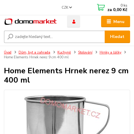
0
ks
CZK
za
0,00 Kč
Menu
Hledat
Úvod
Dům, byt a zahrada
Kuchyně
Stolování
Hrnky a šálky
Home Elements Hrnek nerez 9 cm 400 ml
Home Elements Hrnek nerez 9 cm
400 ml