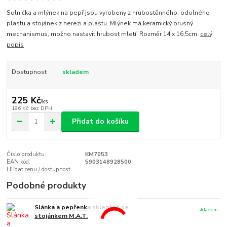
Solnička a mlýnek na pepř jsou vyrobeny z hrubostěnného, odolného
plastu a stojánek z nerezi a plastu. Mlýnek má keramický brusný
mechanismus, možno nastavit hrubost mletí. Rozměr 14 x 16,5cm.
celý
popis
Dostupnost
skladem
225 Kč
/
ks
186 Kč
bez DPH
Přidat do košíku
Číslo produktu:
KM7053
EAN kód:
5903148928500
Hlídat cenu / dostupnost
Podobné produkty
Slánka a pepřenka skleněná se
skladem
stojánkem M.A.T.