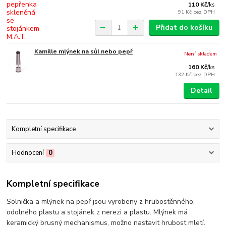
110 Kč
/
ks
91 Kč
bez DPH
Přidat do košíku
Kamille mlýnek na sůl nebo pepř
Není skladem
160 Kč
/
ks
132 Kč
bez DPH
Detail
Kompletní specifikace
Hodnocení
0
Kompletní specifikace
Solnička a mlýnek na pepř jsou vyrobeny z hrubostěnného,
odolného plastu a stojánek z nerezi a plastu. Mlýnek má
keramický brusný mechanismus, možno nastavit hrubost mletí.