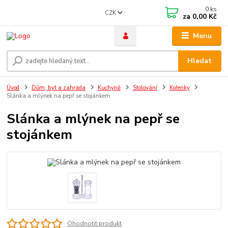
0
ks
CZK
za
0,00 Kč
Menu
Hledat
Úvod
Dům, byt a zahrada
Kuchyně
Stolování
Kořenky
Slánka a mlýnek na pepř se stojánkem
Slánka a mlýnek na pepř se
stojánkem
Ohodnotit produkt