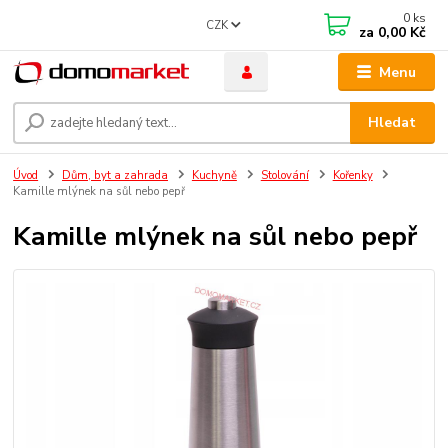
0
ks
CZK
za
0,00 Kč
Menu
Hledat
Úvod
Dům, byt a zahrada
Kuchyně
Stolování
Kořenky
Kamille mlýnek na sůl nebo pepř
Kamille mlýnek na sůl nebo pepř