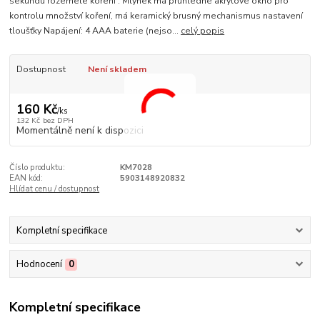
sekundu rozemele koření . Mlýnek má průhledné akrylové okno pro
kontrolu množství koření, má keramický brusný mechanismus nastavení
tloušťky Napájení: 4 AAA baterie (nejso...
celý popis
Dostupnost
Není skladem
160 Kč
/
ks
132 Kč
bez DPH
Momentálně není k dispozici
Číslo produktu:
KM7028
EAN kód:
5903148920832
Hlídat cenu / dostupnost
Kompletní specifikace
Hodnocení
0
Kompletní specifikace