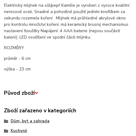
Elektrický mlýnek na sůl/pepř Kamille je vyroben z vysoce kvalitní
nerezové oceli. Snadné a pohodlné použití jedním knoflíkem za
sekundu rozemele koření . Mlýnek má průhledné akrylové okno
pro kontrolu množství koření, má keramický brusný mechanismus
nastavení tloušťky Napájení: 4 AAA baterie (nejsou součástí
balení). LED osvětlení ve spodní části mlýnku.
ROZMĚRY:
průměr - 6 cm
výška - 23 cm
Původ zboží
Zboží zařazeno v kategoriích
Dům, byt a zahrada
Kuchyně