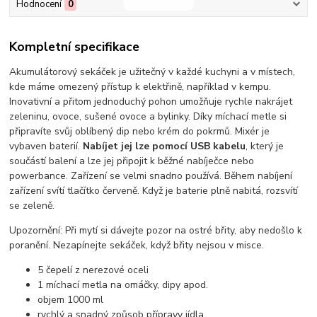
Hodnocení
0
Kompletní specifikace
Akumulátorový sekáček je užitečný v každé kuchyni a v místech,
kde máme omezený přístup k elektřině, například v kempu.
Inovativní a přitom jednoduchý pohon umožňuje rychle nakrájet
zeleninu, ovoce, sušené ovoce a bylinky. Díky míchací metle si
připravíte svůj oblíbený dip nebo krém do pokrmů. Mixér je
vybaven baterií.
Nabíjet jej lze pomocí USB kabelu
, který je
součástí balení a lze jej připojit k běžné nabíječce nebo
powerbance. Zařízení se velmi snadno používá. Během nabíjení
zařízení svítí tlačítko červeně. Když je baterie plně nabitá, rozsvítí
se zeleně.
Upozornění: Při mytí si dávejte pozor na ostré břity, aby nedošlo k
poranění. Nezapínejte sekáček, když břity nejsou v misce.
5 čepelí z nerezové oceli
1 míchací metla na omáčky, dipy apod.
objem 1000 ml
rychlý a snadný způsob přípravy jídla