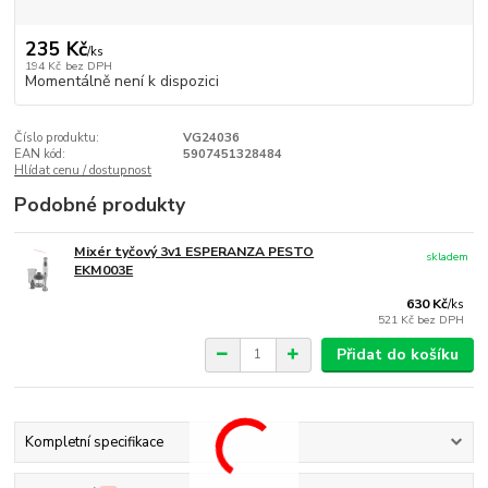
235 Kč
/
ks
194 Kč
bez DPH
Momentálně není k dispozici
Číslo produktu:
VG24036
EAN kód:
5907451328484
Hlídat cenu / dostupnost
Podobné produkty
Mixér tyčový 3v1 ESPERANZA PESTO
skladem
EKM003E
630 Kč
/
ks
521 Kč
bez DPH
Přidat do košíku
Kompletní specifikace