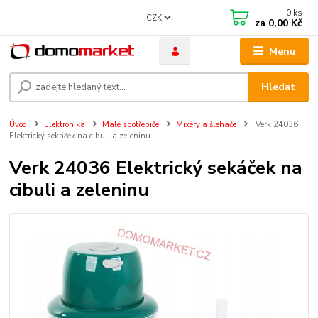
0
ks
CZK
za
0,00 Kč
Menu
Hledat
Úvod
Elektronika
Malé spotřebiče
Mixéry a šlehače
Verk 24036
Elektrický sekáček na cibuli a zeleninu
Verk 24036 Elektrický sekáček na
cibuli a zeleninu