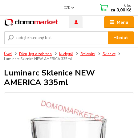
0
ks
CZK
za
0,00 Kč
Menu
Hledat
Úvod
Dům, byt a zahrada
Kuchyně
Stolování
Sklenice
Luminarc Sklenice NEW AMERICA 335ml
Luminarc Sklenice NEW
AMERICA 335ml