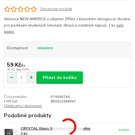
Ohodnotit produkt
Sklenice NEW AMERICA o objemu 335ml v klasickém designu je vhodná
pro podávání studených limonád, džusů a ostatních nápojů. 1 ks
celý
popis
Dostupnost
skladem
59 Kč
/
ks
49 Kč
bez DPH
Přidat do košíku
Číslo produktu:
P74000740
EAN kód:
883314289947
Hlídat cenu / dostupnost
Podobné produkty
CRYSTAL Glass Sklenice 520ml na víno
skladem
2 ks