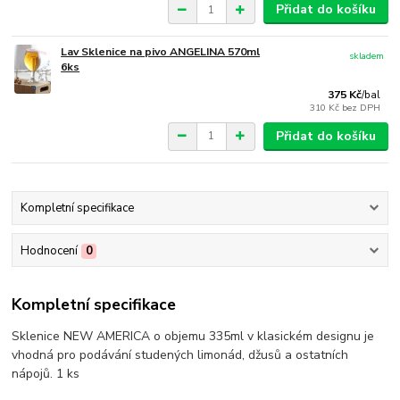
Přidat do košíku
Lav Sklenice na pivo ANGELINA 570ml
skladem
6ks
375 Kč
/
bal
310 Kč
bez DPH
Přidat do košíku
Kompletní specifikace
Hodnocení
0
Kompletní specifikace
Sklenice NEW AMERICA o objemu 335ml v klasickém designu je
vhodná pro podávání studených limonád, džusů a ostatních
nápojů. 1 ks