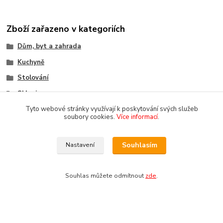
Zboží zařazeno v kategoriích
Dům, byt a zahrada
Kuchyně
Stolování
Sklenice
Tyto webové stránky využívají k poskytování svých služeb
soubory cookies.
Více informací
.
Souhlasím
Nastavení
Souhlas můžete odmítnout
zde
.
Copyright 2018-2025 DOMOMARKET.CZ
Vytvořeno na
Eshop-rychle.cz