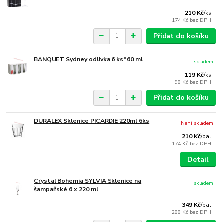
210 Kč
/
ks
174 Kč
bez DPH
Přidat do košíku
BANQUET Sydney odlivka 6 ks*60 ml
skladem
119 Kč
/
ks
98 Kč
bez DPH
Přidat do košíku
DURALEX Sklenice PICARDIE 220ml 6ks
Není skladem
210 Kč
/
bal
174 Kč
bez DPH
Detail
Crystal Bohemia SYLVIA Sklenice na
skladem
šampaňské 6 x 220 ml
349 Kč
/
bal
288 Kč
bez DPH