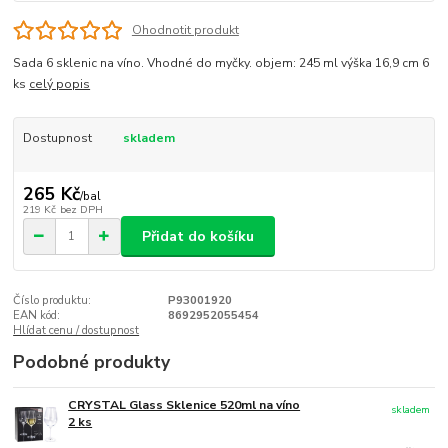
Ohodnotit produkt
Sada 6 sklenic na víno. Vhodné do myčky. objem: 245 ml výška 16,9 cm 6
ks
celý popis
Dostupnost
skladem
265 Kč
/
bal
219 Kč
bez DPH
Přidat do košíku
Číslo produktu:
P93001920
EAN kód:
8692952055454
Hlídat cenu / dostupnost
Podobné produkty
CRYSTAL Glass Sklenice 520ml na víno
skladem
2 ks