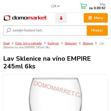
0
ks
CZK
za
0,00 Kč
Menu
Hledat
Úvod
Dům, byt a zahrada
Kuchyně
Stolování
Sklenice
Lav
Sklenice na víno EMPIRE 245ml 6ks
Lav Sklenice na víno EMPIRE
245ml 6ks