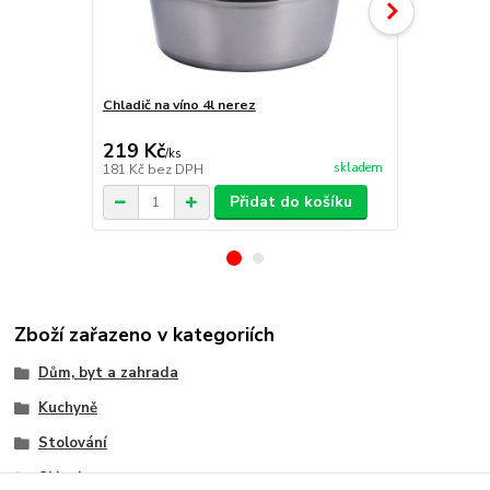
Chladič na víno 4l nerez
Excellent Ho
vývrtka pák
219 Kč
139 Kč
/
ks
/
ks
skladem
181 Kč
bez DPH
115 Kč
bez 
Přidat do košíku
Zboží zařazeno v kategoriích
Dům, byt a zahrada
Kuchyně
Stolování
Sklenice