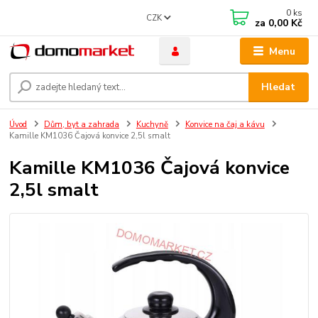
0
ks
CZK
za
0,00 Kč
Menu
Hledat
Úvod
Dům, byt a zahrada
Kuchyně
Konvice na čaj a kávu
Kamille KM1036 Čajová konvice 2,5l smalt
Kamille KM1036 Čajová konvice
2,5l smalt