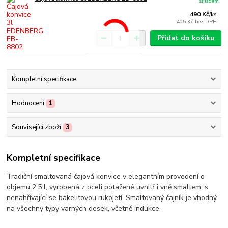
skladem
490 Kč
/
ks
405 Kč
bez DPH
Přidat do košíku
Kompletní specifikace
Hodnocení
1
Související zboží
3
Kompletní specifikace
Tradiční smaltovaná čajová konvice v elegantním provedení o
objemu 2,5 l, vyrobená z oceli potažené uvnitř i vně smaltem, s
nenahřívající se bakelitovou rukojetí. Smaltovaný čajník je vhodný
na všechny typy varných desek, včetně indukce.