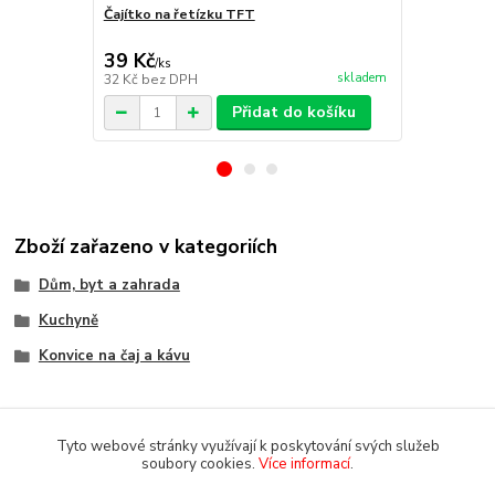
Čajítko na řetízku TFT
Excellent H
BOX 6 přihr
39 Kč
249 Kč
/
ks
/
ks
skladem
32 Kč
bez DPH
206 Kč
bez 
Přidat do košíku
Zboží zařazeno v kategoriích
Dům, byt a zahrada
Kuchyně
Konvice na čaj a kávu
Tyto webové stránky využívají k poskytování svých služeb
soubory cookies.
Více informací
.