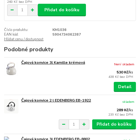
260 Kč
bez DPH
Přidat do košíku
Číslo produktu:
KM1036
EAN kód:
5904734062387
Hlídat cenu / dostupnost
Podobné produkty
Čajová konvice 3l Kamille krémová
Není skladem
530 Kč
/
ks
438 Kč
bez DPH
Detail
Čajová konvice 2 l EDENBERG EB-1922
skladem
289 Kč
/
ks
239 Kč
bez DPH
Přidat do košíku
Čajová konvice 3l EDENBERG EB-8802