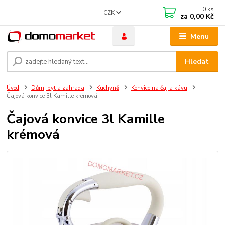
0
ks
CZK
za
0,00 Kč
Menu
Hledat
Úvod
Dům, byt a zahrada
Kuchyně
Konvice na čaj a kávu
Čajová konvice 3l Kamille krémová
Čajová konvice 3l Kamille
krémová