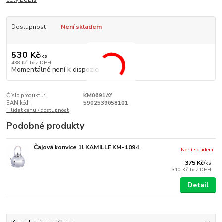
celý popis
Dostupnost
Není skladem
530 Kč
/
ks
438 Kč
bez DPH
Momentálně není k dispozici
Číslo produktu:
KM0691AY
EAN kód:
5902539658101
Hlídat cenu / dostupnost
Podobné produkty
Čajová konvice 1l KAMILLE KM-1094
Není skladem
375 Kč
/
ks
310 Kč
bez DPH
Detail