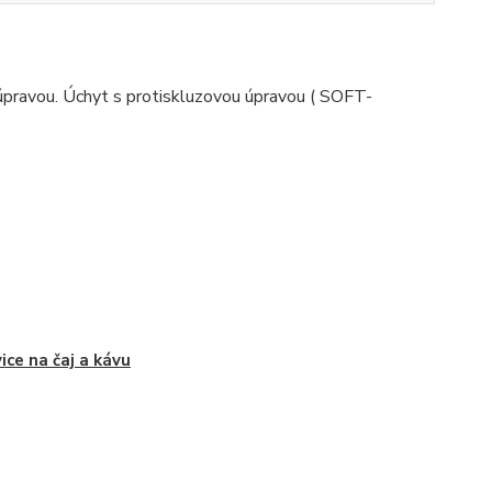
úpravou. Úchyt s protiskluzovou úpravou ( SOFT-
ice na čaj a kávu