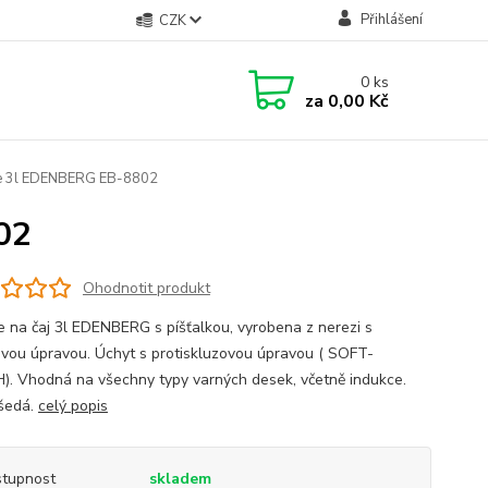
Přihlášení
CZK
0
ks
za
0,00 Kč
ce 3l EDENBERG EB-8802
02
Ohodnotit produkt
e na čaj 3l EDENBERG s píšťalkou, vyrobena z nerezi s
ovou úpravou. Úchyt s protiskluzovou úpravou ( SOFT-
. Vhodná na všechny typy varných desek, včetně indukce.
šedá.
celý popis
tupnost
skladem