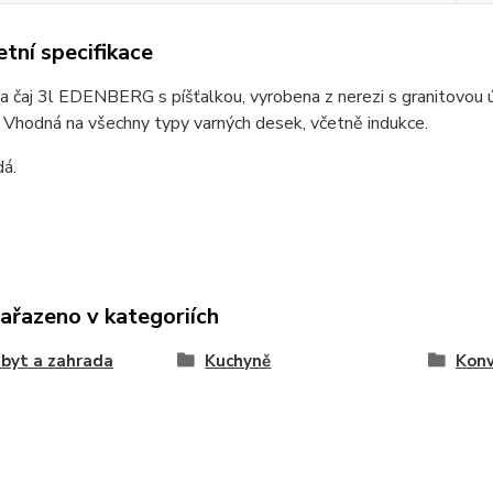
tní specifikace
a čaj 3l EDENBERG s píšťalkou, vyrobena z nerezi s granitovou 
Vhodná na všechny typy varných desek, včetně indukce.
dá.
zařazeno v kategoriích
byt a zahrada
Kuchyně
Konv