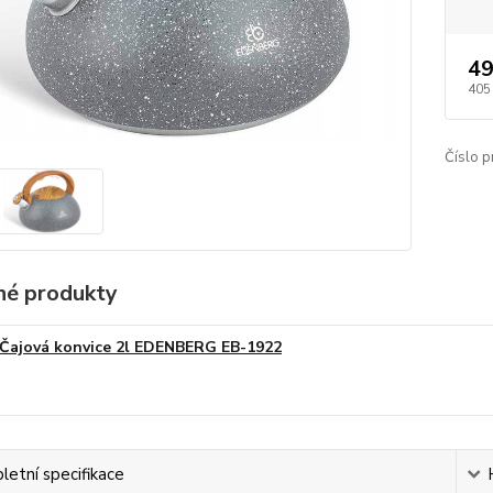
49
405
Číslo p
é produkty
Čajová konvice 2l EDENBERG EB-1922
etní specifikace