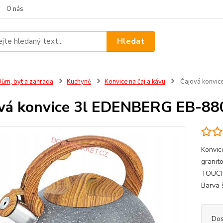
O nás
Hledat
ům, byt a zahrada
Kuchyně
Konvice na čaj a kávu
Čajová konvi
vá konvice 3l EDENBERG EB-88
Konvic
granit
TOUCH)
Barva 
Dos