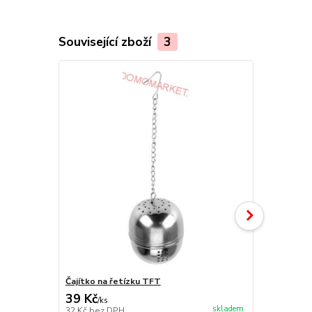
Související zboží
3
Čajítko na řetízku TFT
Banquet Lži
39 Kč
70 Kč
/
ks
/
ks
skladem
32 Kč
bez DPH
58 Kč
bez D