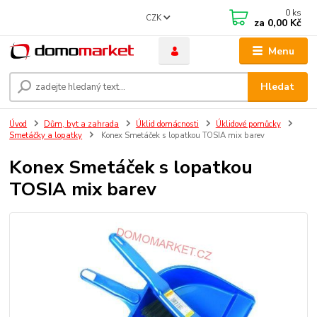
0
ks
CZK
za
0,00 Kč
Menu
Hledat
Úvod
Dům, byt a zahrada
Úklid domácnosti
Úklidové pomůcky
Smetáčky a lopatky
Konex Smetáček s lopatkou TOSIA mix barev
Konex Smetáček s lopatkou
TOSIA mix barev