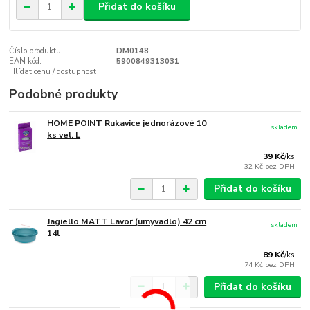
Přidat do košíku
Číslo produktu:
DM0148
EAN kód:
5900849313031
Hlídat cenu / dostupnost
Podobné produkty
HOME POINT Rukavice jednorázové 10
skladem
ks vel. L
39 Kč
/
ks
32 Kč
bez DPH
Přidat do košíku
Jagiello MATT Lavor (umyvadlo) 42 cm
skladem
14l
89 Kč
/
ks
74 Kč
bez DPH
Přidat do košíku