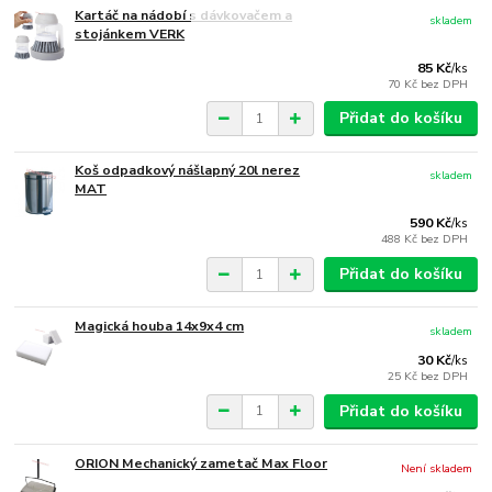
Kartáč na nádobí s dávkovačem a
skladem
stojánkem VERK
85 Kč
/
ks
70 Kč
bez DPH
Přidat do košíku
Koš odpadkový nášlapný 20l nerez
skladem
MAT
590 Kč
/
ks
488 Kč
bez DPH
Přidat do košíku
Magická houba 14x9x4 cm
skladem
30 Kč
/
ks
25 Kč
bez DPH
Přidat do košíku
ORION Mechanický zametač Max Floor
Není skladem