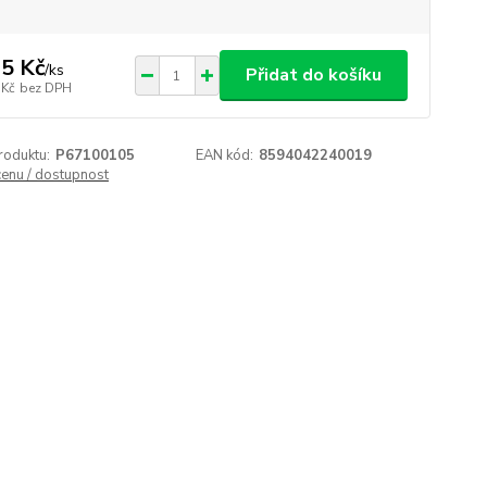
5 Kč
/
ks
Přidat do košíku
 Kč
bez DPH
roduktu:
P67100105
EAN kód:
8594042240019
cenu / dostupnost