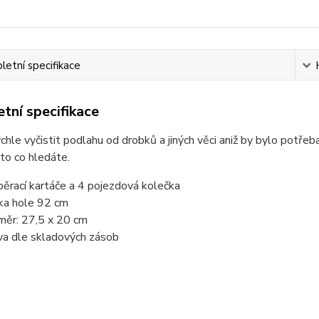
etní specifikace
tní specifikace
chle vyčistit podlahu od drobků a jiných věci aniž by bylo potře
to co hledáte.
běrací kartáče a 4 pojezdová kolečka
ka hole 92 cm
měr: 27,5 x 20 cm
va dle skladových zásob