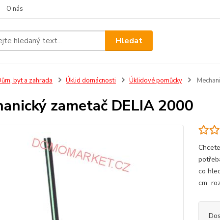
O nás
Hledat
ům, byt a zahrada
Úklid domácnosti
Úklidové pomůcky
Mechani
anický zametač DELIA 2000
Chcete 
potřeb
co hle
cm roz
Dos