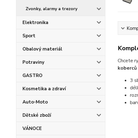
Zvonky, alarmy a trezory
Elektronika
Kompl
Sport
Komple
Obalový materiál
Chcete ry
Potraviny
koberců
GASTRO
3 s
dél
Kosmetika a zdraví
roz
Auto-Moto
bar
Dětské zboží
VÁNOCE