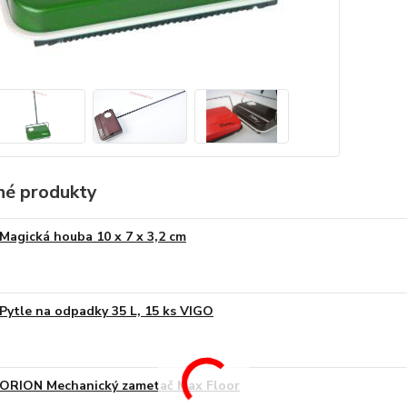
é produkty
Magická houba 10 x 7 x 3,2 cm
Pytle na odpadky 35 L, 15 ks VIGO
ORION Mechanický zametač Max Floor