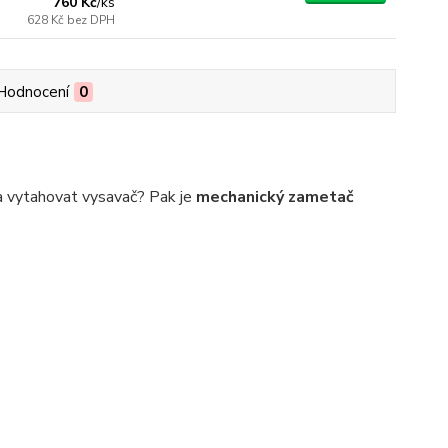
760 Kč
/
ks
628 Kč
bez DPH
Hodnocení
0
ba vytahovat vysavač? Pak je
mechanický zametač