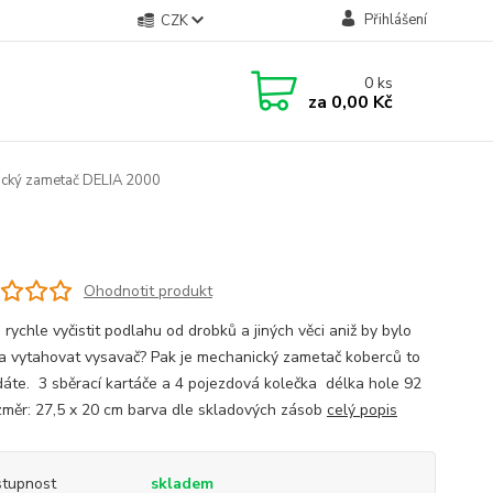
Přihlášení
CZK
0
ks
za
0,00 Kč
cký zametač DELIA 2000
Ohodnotit produkt
rychle vyčistit podlahu od drobků a jiných věci aniž by bylo
a vytahovat vysavač? Pak je mechanický zametač koberců to
dáte. 3 sběrací kartáče a 4 pojezdová kolečka délka hole 92
měr: 27,5 x 20 cm barva dle skladových zásob
celý popis
tupnost
skladem