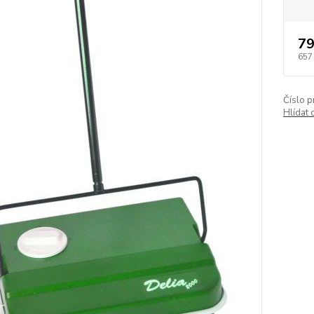
79
657
Číslo p
Hlídat 