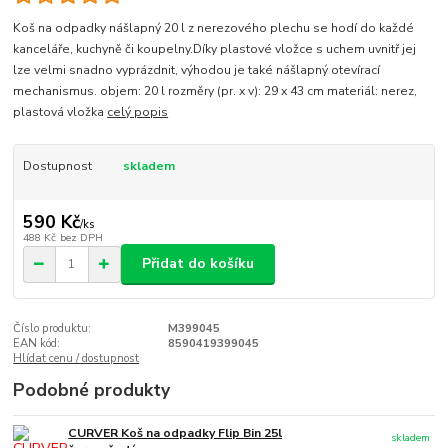
Koš na odpadky nášlapný 20 l z nerezového plechu se hodí do každé
kanceláře, kuchyně či koupelny.Díky plastové vložce s uchem uvnitř jej
lze velmi snadno vyprázdnit, výhodou je také nášlapný otevírací
mechanismus. objem: 20 l rozměry (pr. x v): 29 x 43 cm materiál: nerez,
plastová vložka
celý popis
Dostupnost
skladem
590 Kč
/
ks
488 Kč
bez DPH
Přidat do košíku
Číslo produktu:
M399045
EAN kód:
8590419399045
Hlídat cenu / dostupnost
Podobné produkty
CURVER Koš na odpadky Flip Bin 25l
skladem