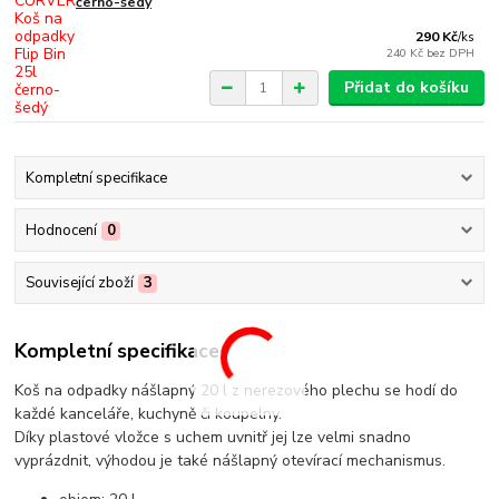
černo-šedý
290 Kč
/
ks
240 Kč
bez DPH
Přidat do košíku
Kompletní specifikace
Hodnocení
0
Související zboží
3
Kompletní specifikace
Koš na odpadky nášlapný 20 l z nerezového plechu se hodí do
každé kanceláře, kuchyně či koupelny.
Díky plastové vložce s uchem uvnitř jej lze velmi snadno
vyprázdnit, výhodou je také nášlapný otevírací mechanismus.