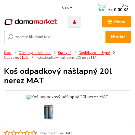
0
ks
CZK
za
0,00 Kč
Menu
Hledat
Úvod
Dům, byt a zahrada
Kuchyně
Doplňky do kuchyně
Odpadkové koše
Koš odpadkový nášlapný 20l nerez MAT
Koš odpadkový nášlapný 20l
nerez MAT
Ohodnotit produkt