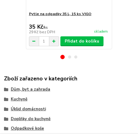
Pytle na odpadky 35 L, 15 ks VIGO
Konex Smet
barev
35 Kč
50 Kč
/
ks
/
ks
skladem
29 Kč
bez DPH
41 Kč
bez D
Přidat do košíku
Zboží zařazeno v kategoriích
Dům, byt a zahrada
Kuchyně
Úklid domácnosti
Doplňky do kuchyně
Odpadkové koše