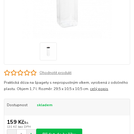
Ohodnotit produkt
Praktická dóza na špagety s nepropustným víkem, vyrobená z odolného
plastu. Objem 1,7 l. Rozměr: 29,5 x 10,5 x 10,5 cm.
celý popis
Dostupnost
skladem
159 Kč
/
ks
131 Kč
bez DPH