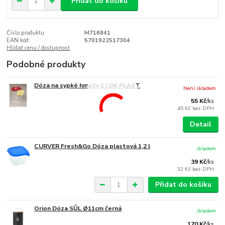
Přidat do košíku
Číslo produktu:
M716841
EAN kód:
5701922517304
Hlídat cenu / dostupnost
Podobné produkty
Dóza na sypké hmoty 1 l DK PLAST
Není skladem
55 Kč
/
ks
45 Kč
bez DPH
Detail
CURVER Fresh&Go Dóza plastová 1,2 l
skladem
39 Kč
/
ks
32 Kč
bez DPH
Přidat do košíku
Orion Dóza SŮL Ø11cm černá
skladem
170 Kč
/
ks