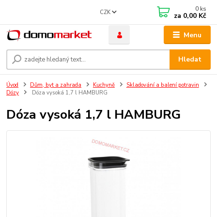
0
ks
CZK
za
0,00 Kč
Menu
Hledat
Úvod
Dům, byt a zahrada
Kuchyně
Skladování a balení potravin
Dózy
Dóza vysoká 1,7 l HAMBURG
Dóza vysoká 1,7 l HAMBURG