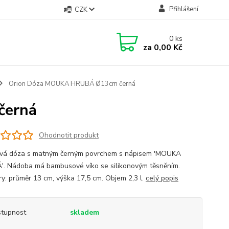
Přihlášení
CZK
0
ks
za
0,00 Kč
Orion Dóza MOUKA HRUBÁ Ø13cm černá
černá
Ohodnotit produkt
vá dóza s matným černým povrchem s nápisem 'MOUKA
. Nádoba má bambusové víko se silikonovým těsněním.
y: průměr 13 cm, výška 17,5 cm. Objem 2,3 l.
celý popis
tupnost
skladem