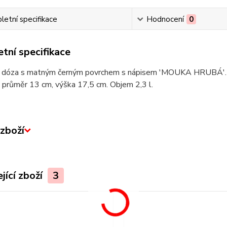
etní specifikace
Hodnocení
0
tní specifikace
 dóza s matným černým povrchem s nápisem 'MOUKA HRUBÁ'. N
 průměr 13 cm, výška 17,5 cm. Objem 2,3 l.
zboží
jící zboží
3