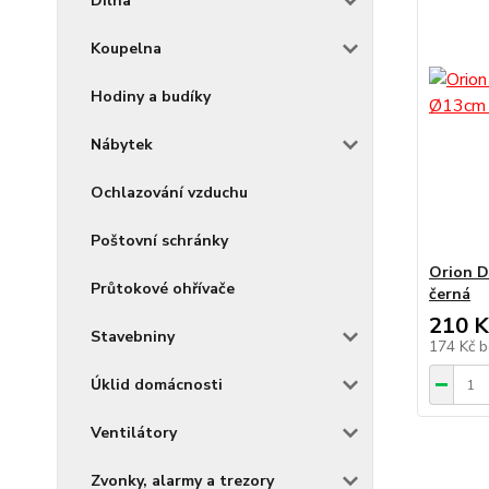
Dílna
Koupelna
Hodiny a budíky
Nábytek
Ochlazování vzduchu
Poštovní schránky
Orion 
Průtokové ohřívače
černá
210 K
Stavebniny
174 Kč
b
Úklid domácnosti
Ventilátory
Zvonky, alarmy a trezory