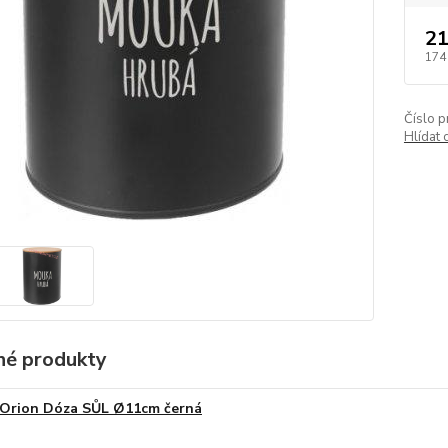
21
174
Číslo p
Hlídat 
é produkty
Orion Dóza SŮL Ø11cm černá