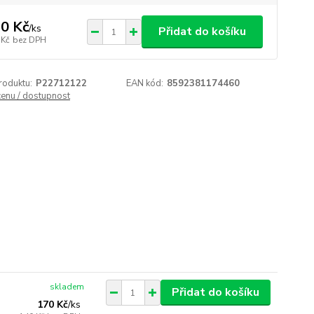
0 Kč
/
ks
Přidat do košíku
 Kč
bez DPH
roduktu:
P22712122
EAN kód:
8592381174460
cenu / dostupnost
skladem
Přidat do košíku
170 Kč
/
ks