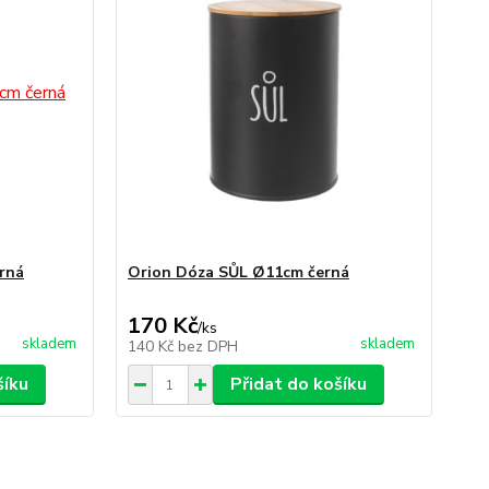
rná
Orion Dóza SŮL Ø11cm černá
170 Kč
/
ks
skladem
skladem
140 Kč
bez DPH
šíku
Přidat do košíku