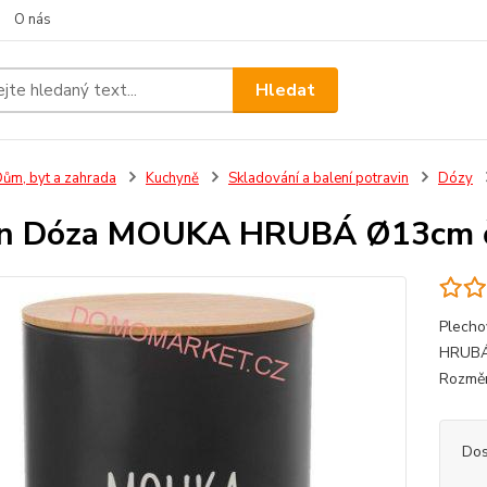
O nás
Hledat
ům, byt a zahrada
Kuchyně
Skladování a balení potravin
Dózy
on Dóza MOUKA HRUBÁ Ø13cm 
Plecho
HRUBÁ'
Rozměr
Dos