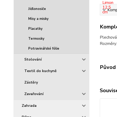
Jídlonosiče
Kompl
Mísy a misky
Komple
Placatky
Plechová
Termosky
Rozměry:
Potravinářské fólie
Stolování
Původ 
Textil do kuchyně
Zástěry
Souvise
Zavařování
Zahrada