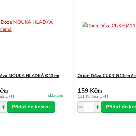
Dóza MOUKA HLADKÁ Ø13cm
Orion Dóza CUKR Ø11cm če
č
159 Kč
/
ks
/
ks
skladem
ez DPH
131 Kč
bez DPH
Přidat do košíku
Přidat do ko