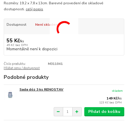
Rozměry: 19,2 x 7,8 x 13cm. Barevné provedení dle skladové
dostupnosti.
celý popis
Dostupnost
Není skladem
55 Kč
/
ks
45 Kč
bez DPH
Momentálně není k dispozici
Číslo produktu:
M311041
Hlídat cenu / dostupnost
Podobné produkty
Sada dóz 3 ks RENOSTAV
skladem
149 Kč
/
ks
123 Kč
bez DPH
Přidat do košíku