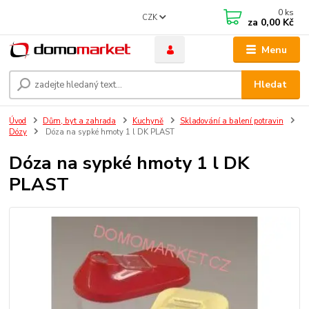
0
ks
CZK
za
0,00 Kč
Menu
Hledat
Úvod
Dům, byt a zahrada
Kuchyně
Skladování a balení potravin
Dózy
Dóza na sypké hmoty 1 l DK PLAST
Dóza na sypké hmoty 1 l DK
PLAST