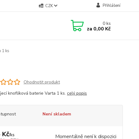
Přihlášení
CZK
0
ks
za
0,00 Kč
 1 ks
Ohodnotit produkt
jecí knoflíková baterie Varta 1 ks.
celý popis
tupnost
Není skladem
 Kč
/
ks
Momentálně není k dispozici