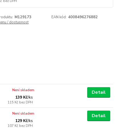
Kč
bez DPH
roduktu:
M129173
EAN kód:
4008496276882
cenu / dostupnost
Není skladem
Detail
139 Kč
/
ks
115 Kč
bez DPH
Není skladem
Detail
129 Kč
/
ks
107 Kč
bez DPH