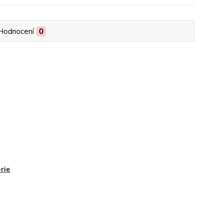
Hodnocení
0
rie