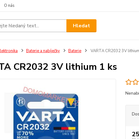
O nás
Hledat
lektronika
Baterie a nabíječky
Baterie
VARTA CR2032 3V lithium
A CR2032 3V lithium 1 ks
Nenabí
Dos
25