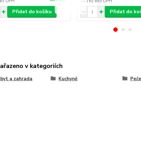
skladem
ez DPH
140 Kč
bez DPH
Přidat do košíku
Přidat do ko
zařazeno v kategoriích
byt a zahrada
Kuchyně
Peče