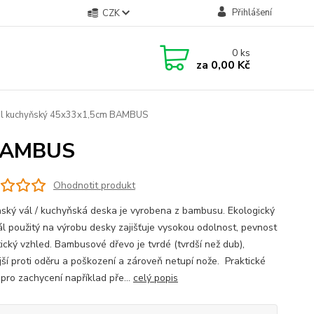
Přihlášení
CZK
0
ks
za
0,00 Kč
ál kuchyňský 45x33x1,5cm BAMBUS
 BAMBUS
Ohodnotit produkt
ský vál / kuchyňská deska je vyrobena z bambusu. Ekologický
ál použitý na výrobu desky zajišťuje vysokou odolnost, pevnost
tický vzhled. Bambusové dřevo je tvrdé (tvrdší než dub),
jší proti oděru a poškození a zároveň netupí nože. Praktické
 pro zachycení například pře...
celý popis