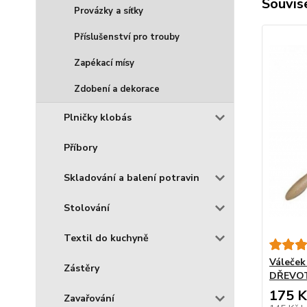
Souvise
Provázky a síťky
Příslušenství pro trouby
Zapékací mísy
Zdobení a dekorace
Plničky klobás
Příbory
Skladování a balení potravin
Stolování
Textil do kuchyně
Váleček
Zástěry
DŘEVO
175 K
Zavařování