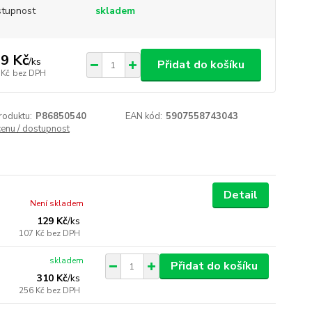
tupnost
skladem
9 Kč
/
ks
Přidat do košíku
 Kč
bez DPH
roduktu:
P86850540
EAN kód:
5907558743043
cenu / dostupnost
Detail
Není skladem
129 Kč
/
ks
107 Kč
bez DPH
skladem
Přidat do košíku
310 Kč
/
ks
256 Kč
bez DPH