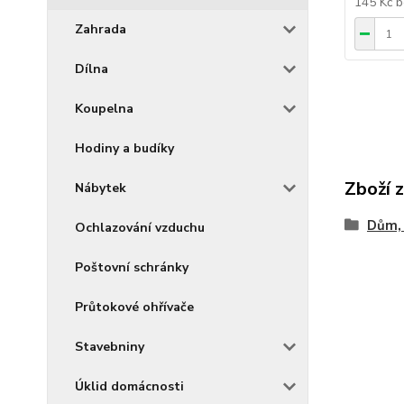
145 Kč
b
Zahrada
Dílna
Koupelna
Hodiny a budíky
Zboží 
Nábytek
Dům, 
Ochlazování vzduchu
Poštovní schránky
Průtokové ohřívače
Stavebniny
Úklid domácnosti