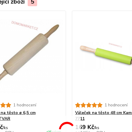
jící zboží
5
1 hodnocení
1 hodnocení
 na těsto ø 6,5 cm
Váleček na těsto 48 cm Kam
TVAR
7711
č
169 Kč
/
ks
/
ks