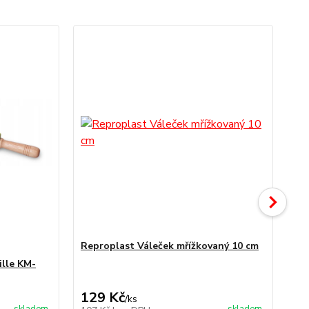
Reproplast Váleček mřížkovaný 10 cm
Vá
na
ille KM-
129 Kč
3
/
ks