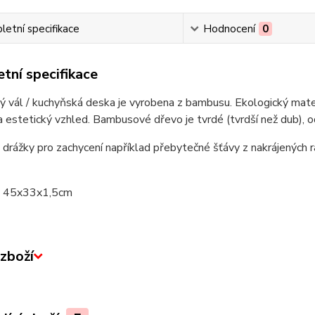
etní specifikace
Hodnocení
0
tní specifikace
 vál / kuchyňská deska je vyrobena z bambusu. Ekologický mater
 estetický vzhled. Bambusové dřevo je tvrdé (tvrdší než dub), o
 drážky pro zachycení například přebytečné šťávy z nakrájených 
: 45x33x1,5cm
zboží