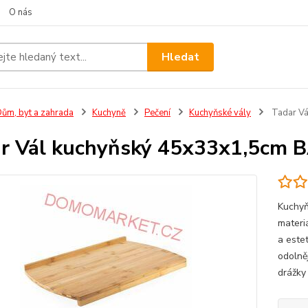
O nás
Hledat
ům, byt a zahrada
Kuchyně
Pečení
Kuchyňské vály
Tadar V
r Vál kuchyňský 45x33x1,5cm
Kuchyň
materi
a este
odolně
drážky