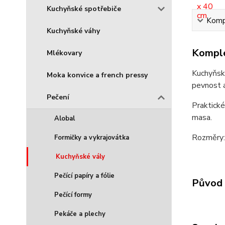
Kuchyňské spotřebiče
Kompl
Kuchyňské váhy
Komple
Mlékovary
Kuchyňský
Moka konvice a french pressy
pevnost a
Pečení
Praktické
masa.
Alobal
Rozměry
Formičky a vykrajovátka
Kuchyňské vály
Pečící papíry a fólie
Původ 
Pečící formy
Pekáče a plechy