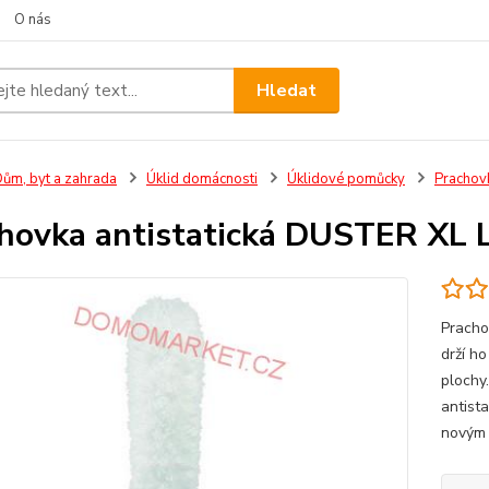
O nás
Hledat
ům, byt a zahrada
Úklid domácnosti
Úklidové pomůcky
Prachov
hovka antistatická DUSTER XL L
Pracho
drží h
plochy
antist
novým 