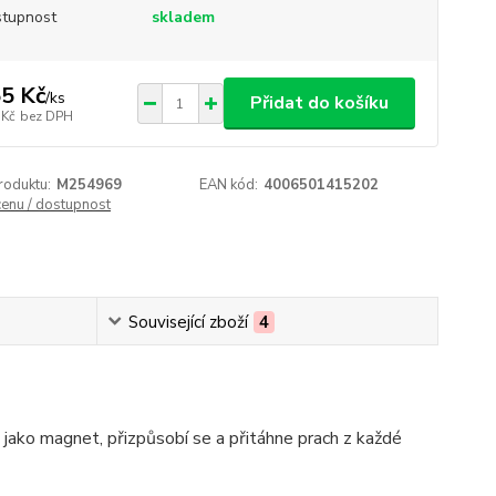
tupnost
skladem
5 Kč
/
ks
Přidat do košíku
 Kč
bez DPH
roduktu:
M254969
EAN kód:
4006501415202
cenu / dostupnost
Související zboží
4
jako magnet, přizpůsobí se a přitáhne prach z každé