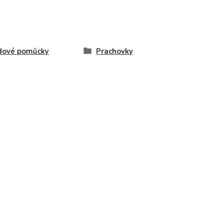
dové pomůcky
Prachovky