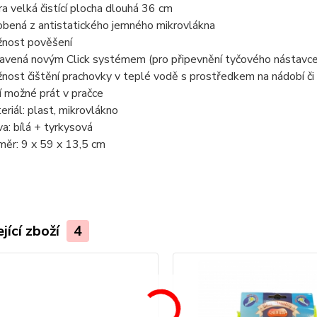
ra velká čistící plocha dlouhá 36 cm
obená z antistatického jemného mikrovlákna
nost pověšení
avená novým Click systémem (pro připevnění tyčového nástavce
nost čištění prachovky v teplé vodě s prostředkem na nádobí či
í možné prát v pračce
eriál: plast, mikrovlákno
va: bílá + tyrkysová
měr: 9 x 59 x 13,5 cm
jící zboží
4