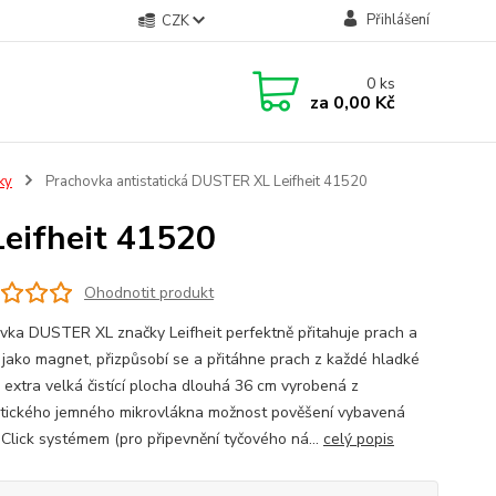
Přihlášení
CZK
0
ks
za
0,00 Kč
ky
Prachovka antistatická DUSTER XL Leifheit 41520
eifheit 41520
Ohodnotit produkt
vka DUSTER XL značky Leifheit perfektně přitahuje prach a
o jako magnet, přizpůsobí se a přitáhne prach z každé hladké
. extra velká čistící plocha dlouhá 36 cm vyrobená z
atického jemného mikrovlákna možnost pověšení vybavená
Click systémem (pro připevnění tyčového ná...
celý popis