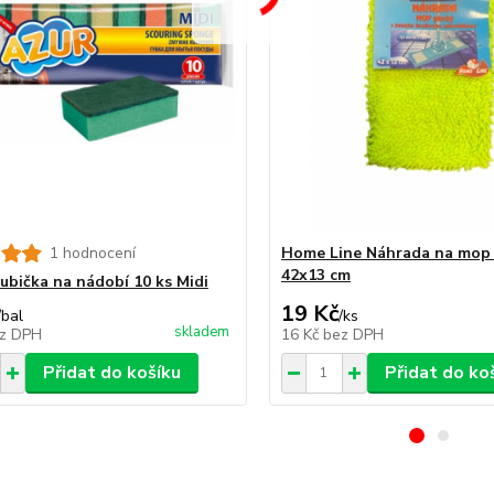
1 hodnocení
Home Line Náhrada na mop
42x13 cm
ubička na nádobí 10 ks Midi
19 Kč
/
bal
/
ks
skladem
z DPH
16 Kč
bez DPH
Přidat do košíku
Přidat do ko