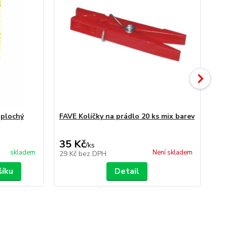
 plochý
FAVE Kolíčky na prádlo 20 ks mix barev
HO
ks 
35 Kč
39
/
ks
skladem
Není skladem
29 Kč
bez DPH
32
šíku
Detail