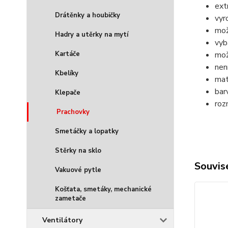
ext
Drátěnky a houbičky
vyr
mož
Hadry a utěrky na mytí
vyb
mož
Kartáče
nen
Kbelíky
mat
bar
Klepače
roz
Prachovky
Smetáčky a lopatky
Stěrky na sklo
Souvise
Vakuové pytle
Košťata, smetáky, mechanické
zametače
Ventilátory