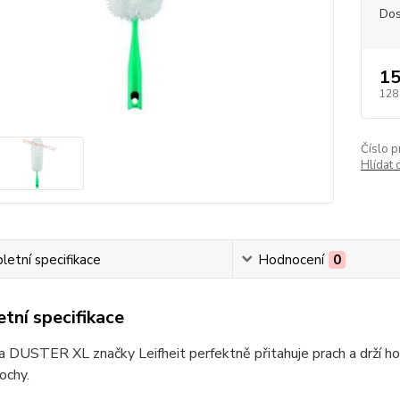
Dos
15
128
Číslo p
Hlídat 
etní specifikace
Hodnocení
0
tní specifikace
 DUSTER XL značky Leifheit perfektně přitahuje prach a drží ho 
ochy.