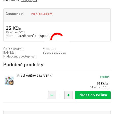
mixu barev.
celý popis
Dostupnost
Není skladem
35 Kč
/
ks
29 Kč
bez DPH
Momentálně není k dispozici
Číslo produktu:
M280934
EAN kód:
5900034070008
Hlídat cenu / dostupnost
Podobné produkty
Prací kuličky 6 ks VERK
skladem
65 Kč
/
ks
54 Kč
bez DPH
Přidat do košíku