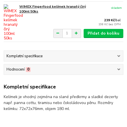
WIMEX Fingerfood kelímek hranatý čirý
skladem
100ml 50ks
239 Kč
/
bal
198 Kč
bez DPH
Přidat do košíku
Kompletní specifikace
Hodnocení
0
Kompletní specifikace
Kelímek je vhodný zejména na slané předkrmy a sladké dezerty
např. panna cottu, tiramisu nebo čokoládovou pěnu. Rozměry
kelímku: 72x72x76mm, objem 180 ml.