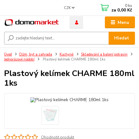
0
ks
CZK
za
0,00 Kč
Menu
Hledat
Úvod
Dům, byt a zahrada
Kuchyně
Skladování a balení potravin
Jednorázové nádobí
Plastový kelímek CHARME 180ml 1ks
Plastový kelímek CHARME 180ml
1ks
Ohodnotit produkt