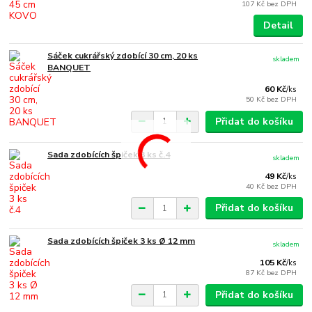
107 Kč
bez DPH
Detail
Sáček cukrářský zdobící 30 cm, 20 ks
skladem
BANQUET
60 Kč
/
ks
50 Kč
bez DPH
Přidat do košíku
Sada zdobících špiček 3 ks č.4
skladem
49 Kč
/
ks
40 Kč
bez DPH
Přidat do košíku
Sada zdobících špiček 3 ks Ø 12 mm
skladem
105 Kč
/
ks
87 Kč
bez DPH
Přidat do košíku