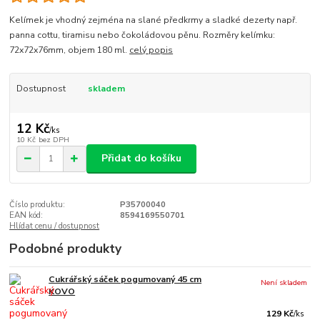
Kelímek je vhodný zejména na slané předkrmy a sladké dezerty např.
panna cottu, tiramisu nebo čokoládovou pěnu. Rozměry kelímku:
72x72x76mm, objem 180 ml.
celý popis
Dostupnost
skladem
12 Kč
/
ks
10 Kč
bez DPH
Přidat do košíku
Číslo produktu:
P35700040
EAN kód:
8594169550701
Hlídat cenu / dostupnost
Podobné produkty
Cukrářský sáček pogumovaný 45 cm
Není skladem
KOVO
129 Kč
/
ks