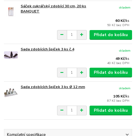
Sáček cukrářský zdobící 30 cm, 20 ks
skladem
BANQUET
60 Kč
/
ks
50 Kč
bez DPH
Přidat do košíku
Sada zdobících špiček 3 ks č.4
skladem
49 Kč
/
ks
40 Kč
bez DPH
Přidat do košíku
Sada zdobících špiček 3 ks Ø 12 mm
skladem
105 Kč
/
ks
87 Kč
bez DPH
Přidat do košíku
Kompletní specifikace