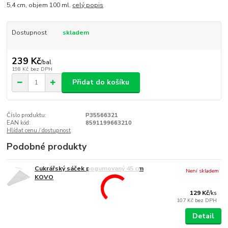
5,4 cm, objem 100 ml.
celý popis
Dostupnost
skladem
239 Kč
/
bal
198 Kč
bez DPH
Přidat do košíku
Číslo produktu:
P35566321
EAN kód:
8591199663210
Hlídat cenu / dostupnost
Podobné produkty
Cukrářský sáček pogumovaný 45 cm
Není skladem
KOVO
129 Kč
/
ks
107 Kč
bez DPH
Detail