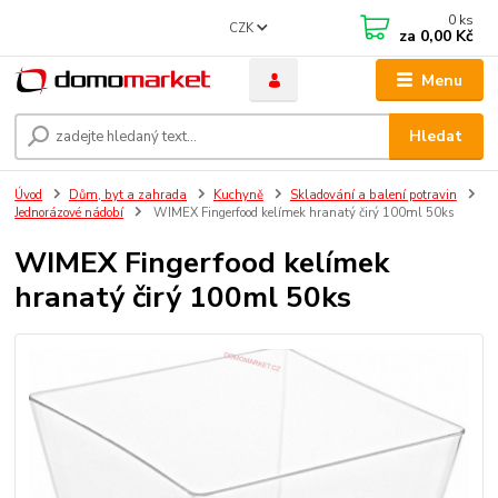
0
ks
CZK
za
0,00 Kč
Menu
Hledat
Úvod
Dům, byt a zahrada
Kuchyně
Skladování a balení potravin
Jednorázové nádobí
WIMEX Fingerfood kelímek hranatý čirý 100ml 50ks
WIMEX Fingerfood kelímek
hranatý čirý 100ml 50ks