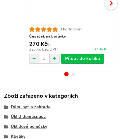
3 hodnocení
Česáček na borůvky
Česáček na 
270 Kč
178 Kč
/
ks
/
ks
skladem
223 Kč
bez DPH
147 Kč
bez 
Přidat do košíku
Zboží zařazeno v kategoriích
Dům, byt a zahrada
Úklid domácnosti
Úklidové pomůcky
Kbelíky