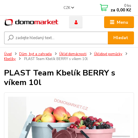
0
ks
CZK
za
0,00 Kč
Menu
Hledat
Úvod
Dům, byt a zahrada
Úklid domácnosti
Úklidové pomůcky
Kbelíky
PLAST Team Kbelík BERRY s víkem 10l
PLAST Team Kbelík BERRY s
víkem 10l