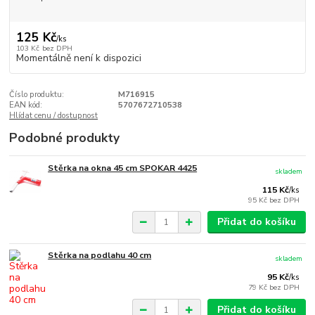
125 Kč
/
ks
103 Kč
bez DPH
Momentálně není k dispozici
Číslo produktu:
M716915
EAN kód:
5707672710538
Hlídat cenu / dostupnost
Podobné produkty
Stěrka na okna 45 cm SPOKAR 4425
skladem
115 Kč
/
ks
95 Kč
bez DPH
Přidat do košíku
Stěrka na podlahu 40 cm
skladem
95 Kč
/
ks
79 Kč
bez DPH
Přidat do košíku