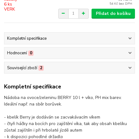
54 Kč
bez DPH
Přidat do košíku
Kompletní specifikace
Hodnocení
0
Související zboží
2
Kompletní specifikace
Nádoba na ovoce/zeleninu BERRY 10 l + víko, PH mix barev.
Ideální např. na sběr borůvek.
- kbelík Berry je dodáván se zacvakávacím víkem
- čtyři háčky na bocích pro zajištění víka, tak aby obsah kbelíku
zůstal zajištěn i při hrbolaté jízdě autem
- k dispozici pohodlné držadlo