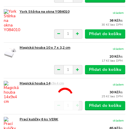
York Stěrka na okna Y084010
skladem
36 Kč
/
ks
30 Kč
bez DPH
Přidat do košíku
Magická houba 10 x 7 x 3,2 cm
skladem
20 Kč
/
ks
17 Kč
bez DPH
Přidat do košíku
Magická houba 14x9x4 cm
skladem
30 Kč
/
ks
25 Kč
bez DPH
Přidat do košíku
Prací kuličky 6 ks VERK
skladem
65 Kč
/
ks