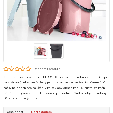
Ohodnotit produkt
Nádoba na ovoce/zeleninu BERRY 10 l + víko, PH mix barev. Ideální např.
na sběr borůvek.- kbelík Berry je dodáván se zacvakávacím víkem- čtyři
háčky na bocích pro zajištění víka, tak aby obsah kbelíku zůstal zajištěn i
při hrbolaté jízdě autem- k dispozici pohodlné držadlo- objem nádoby
10 l- barvu ...
celý popis
Dostupnost
Není skladem