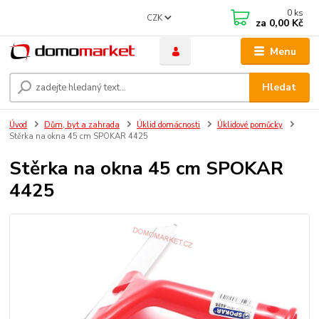
0
ks
CZK
za
0,00 Kč
Menu
Hledat
Úvod
Dům, byt a zahrada
Úklid domácnosti
Úklidové pomůcky
Stěrka na okna 45 cm SPOKAR 4425
Stěrka na okna 45 cm SPOKAR
4425