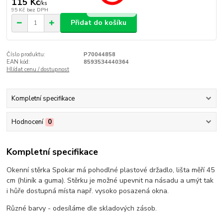
115 Kč
/
ks
95 Kč
bez DPH
Přidat do košíku
Číslo produktu:
P70044858
EAN kód:
8593534440364
Hlídat cenu / dostupnost
Kompletní specifikace
Hodnocení
0
Kompletní specifikace
Okenní stěrka Spokar má pohodlné plastové držadlo, lišta měří 45
cm (hliník a guma). Stěrku je možné upevnit na násadu a umýt tak
i hůře dostupná místa např. vysoko posazená okna.
Různé barvy - odesíláme dle skladových zásob.