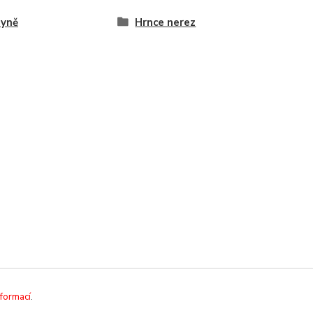
hyně
Hrnce nerez
nformací
.