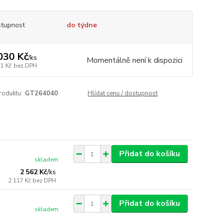
tupnost
do týdne
030 Kč
/
ks
Momentálně není k dispozici
31 Kč
bez DPH
roduktu:
GT264040
Hlídat cenu / dostupnost
Přidat do košíku
skladem
2 562 Kč
/
ks
2 117 Kč
bez DPH
Přidat do košíku
skladem