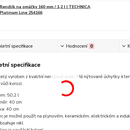
Rendlík na omáčky 160 mm / 1,2 l | TECHNICA
Platinum Line 254166
etní specifikace
Hodnocení
0
K
tní specifikace
celý vyroben z kvalitní nerezové oceli. Má nýtované úchytky, kter
vůči korozi.
em: 50,2 l
měr: 40 cm
ka: 40 cm
ec je možné použít na plynovém, keramickém, elektrickém a indu
bsahuje nikl