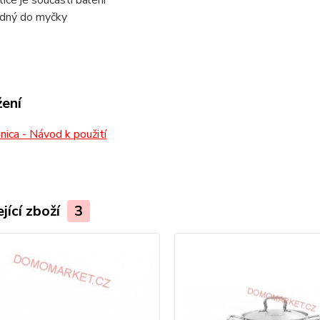
lice je součástí balení
dný do myčky
žení
ica - Návod k použití
jící zboží
3