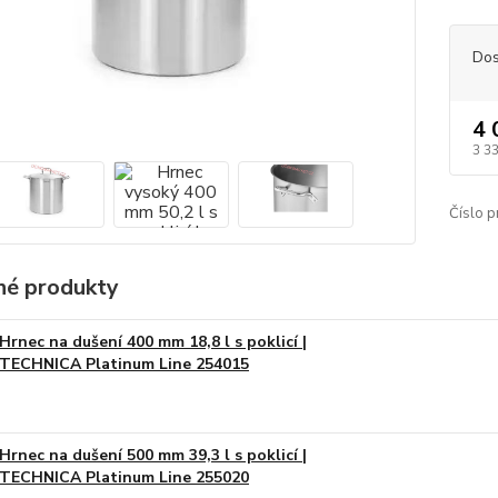
Dos
4 
3 3
Číslo p
é produkty
Hrnec na dušení 400 mm 18,8 l s poklicí |
TECHNICA Platinum Line 254015
Hrnec na dušení 500 mm 39,3 l s poklicí |
TECHNICA Platinum Line 255020