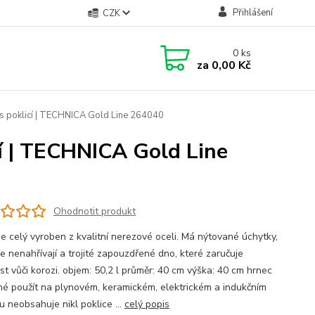
Přihlášení
CZK
0
ks
za
0,00 Kč
s poklicí | TECHNICA Gold Line 264040
cí | TECHNICA Gold Line
Ohodnotit produkt
je celý vyroben z kvalitní nerezové oceli. Má nýtované úchytky,
e nenahřívají a trojité zapouzdřené dno, které zaručuje
st vůči korozi. objem: 50,2 l průměr: 40 cm výška: 40 cm hrnec
né použít na plynovém, keramickém, elektrickém a indukčním
u neobsahuje nikl poklice ...
celý popis