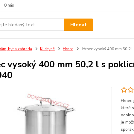
O nás
Hledat
ům, byt a zahrada
Kuchyně
Hrnce
Hrnec vysoký 400 mm 50,2 l 
c vysoký 400 mm 50,2 l s pokli
040
Hrnec 
které s
odolno
je mož
sporák