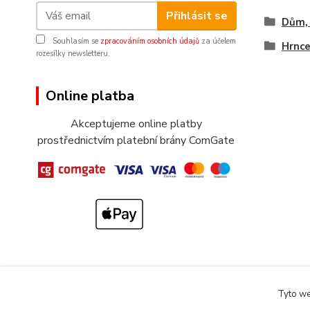
Přihlásit se
Dům, 
Souhlasím se
zpracováním osobních údajů
za účelem
Hrnc
rozesílky newsletteru.
Online platba
Akceptujeme online platby
prostřednictvím platební brány ComGate
Tyto we