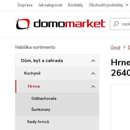
Doprava
Jak nakupovat
Kontakty
Obchodní podmínky
Nabídka sortimentu
Úvod
D
Hrne
Dům, byt a zahrada
264
Kuchyně
Hrnce
Odšťavňovače
Šunkovary
Sady hrnců