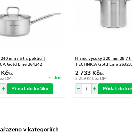
240 mm / 5 l s poklicí |
Hrnec vysoký 320 mm 25,7 l s
CA Gold Line 264242
TECHNICA Gold Line 26323
 Kč
2 733 Kč
/
ks
/
ks
skladem
ez DPH
2 259 Kč
bez DPH
Přidat do košíku
Přidat do ko
zařazeno v kategoriích