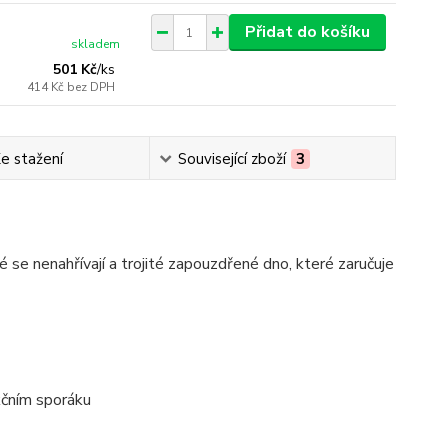
Přidat do košíku
skladem
501 Kč
/
ks
414 Kč
bez DPH
e stažení
Související zboží
3
é se nenahřívají a trojité zapouzdřené dno, které zaručuje
kčním sporáku