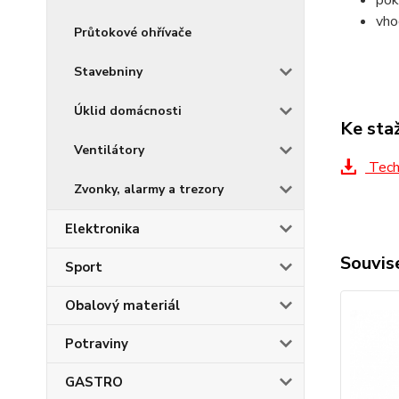
pok
vho
Průtokové ohřívače
Stavebniny
Úklid domácnosti
Ke sta
Ventilátory
Techn
Zvonky, alarmy a trezory
Elektronika
Souvise
Sport
Obalový materiál
Potraviny
GASTRO