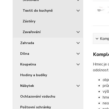
Textil do kuchyně
Zástěry
Zavařování
Kompl
Zahrada
Komple
Dílna
Hrnec je 
Koupelna
odolnost 
Hodiny a budíky
obj
prů
Nábytek
výš
Ochlazování vzduchu
hrn
neo
Poštovní schránky