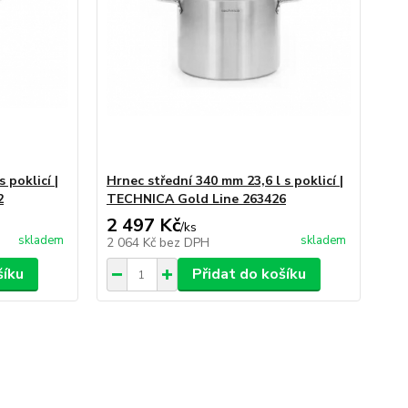
 poklicí |
Hrnec střední 340 mm 23,6 l s poklicí |
2
TECHNICA Gold Line 263426
2 497 Kč
/
ks
skladem
skladem
2 064 Kč
bez DPH
šíku
Přidat do košíku