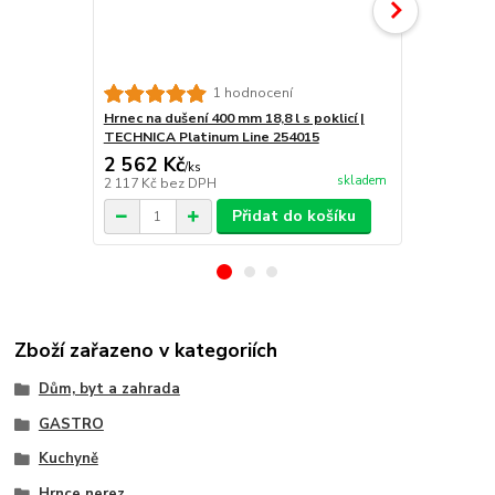
Hrnec nízký 3
1 hodnocení
TECHNICA Pl
Hrnec na dušení 400 mm 18,8 l s poklicí |
TECHNICA Platinum Line 254015
2 562 Kč
2 223 Kč
/
ks
skladem
2 117 Kč
bez DPH
1 837 Kč
bez
Přidat do košíku
Zboží zařazeno v kategoriích
Dům, byt a zahrada
GASTRO
Kuchyně
Hrnce nerez