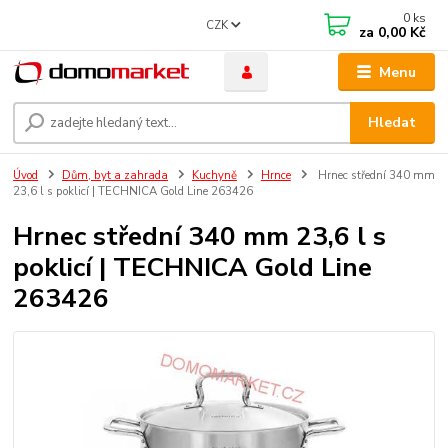
0
ks
CZK
za
0,00 Kč
Menu
Hledat
Úvod
Dům, byt a zahrada
Kuchyně
Hrnce
Hrnec střední 340 mm
23,6 l s poklicí | TECHNICA Gold Line 263426
Hrnec střední 340 mm 23,6 l s
poklicí | TECHNICA Gold Line
263426