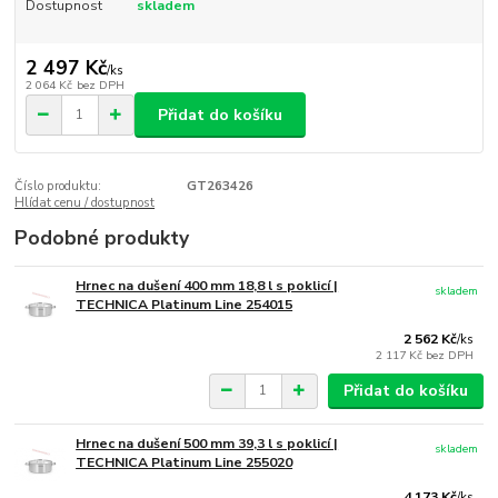
Dostupnost
skladem
2 497 Kč
/
ks
2 064 Kč
bez DPH
Přidat do košíku
Číslo produktu:
GT263426
Hlídat cenu / dostupnost
Podobné produkty
Hrnec na dušení 400 mm 18,8 l s poklicí |
skladem
TECHNICA Platinum Line 254015
2 562 Kč
/
ks
2 117 Kč
bez DPH
Přidat do košíku
Hrnec na dušení 500 mm 39,3 l s poklicí |
skladem
TECHNICA Platinum Line 255020
4 173 Kč
/
ks