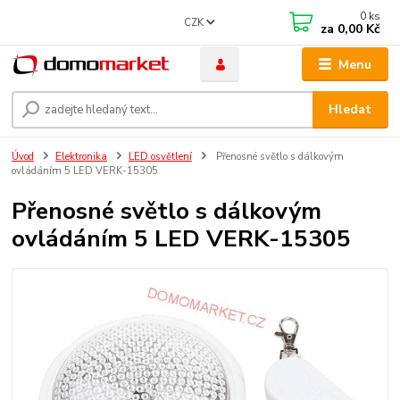
0
ks
CZK
za
0,00 Kč
Menu
Hledat
Úvod
Elektronika
LED osvětlení
Přenosné světlo s dálkovým
ovládáním 5 LED VERK-15305
Přenosné světlo s dálkovým
ovládáním 5 LED VERK-15305