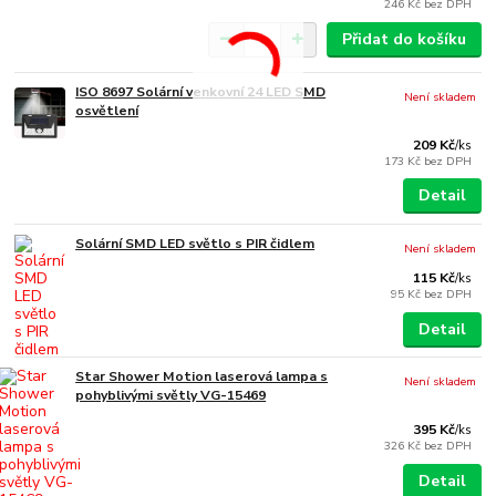
246 Kč
bez DPH
Přidat do košíku
ISO 8697 Solární venkovní 24 LED SMD
Není skladem
osvětlení
209 Kč
/
ks
173 Kč
bez DPH
Detail
Solární SMD LED světlo s PIR čidlem
Není skladem
115 Kč
/
ks
95 Kč
bez DPH
Detail
Star Shower Motion laserová lampa s
Není skladem
pohyblivými světly VG-15469
395 Kč
/
ks
326 Kč
bez DPH
Detail