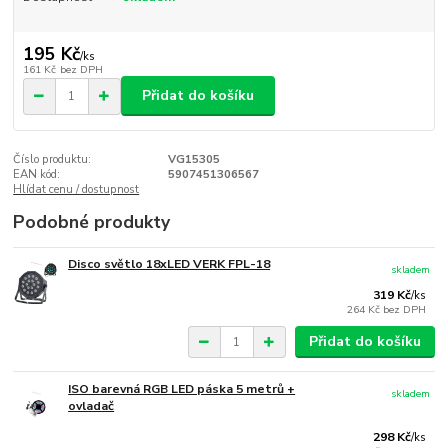
195 Kč
/
ks
161 Kč
bez DPH
Přidat do košíku
Číslo produktu:
VG15305
EAN kód:
5907451306567
Hlídat cenu / dostupnost
Podobné produkty
Disco světlo 18xLED VERK FPL-18
skladem
319 Kč
/
ks
264 Kč
bez DPH
Přidat do košíku
ISO barevná RGB LED páska 5 metrů +
skladem
ovladač
298 Kč
/
ks