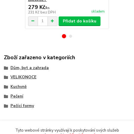
279 Kč
569 Kč
/
ks
/
ks
skladem
231 Kč
bez DPH
470 Kč
bez 
Přidat do košíku
Zboží zařazeno v kategoriích
Dům, byt a zahrada
VELIKONOCE
Kuchyně
Pečení
Pečící formy
Tyto webové stránky využívají k poskytování svých služeb