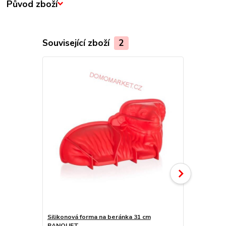
Původ zboží
Související zboží
2
Silikonová forma na beránka 31 cm
Banquet Fo
BANQUET
31x19,5x13 