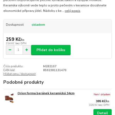
pečením doporučujeme pečlivě vymazat tukem a vysypat moukou.
Keramika výborně vede teplo a proto pečením v keramice dosáhnete
ekonomické přípravy jídel. Nádoby z ke...
celý popis
Dostupnost
skladem
259 Kč
/
ks
214 Kč
bez DPH
Přidat do košíku
Číslo produktu:
M282107
EAN kód:
8592381131470
Hlídat cenu / dostupnost
Podobné produkty
Orion forma beránek keramická 34cm
Není skladem
395 Kč
/
ks
326 Kč
bez DPH
Detail