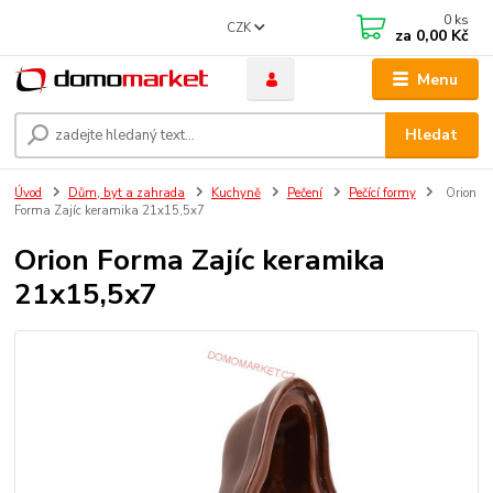
0
ks
CZK
za
0,00 Kč
Menu
Hledat
Úvod
Dům, byt a zahrada
Kuchyně
Pečení
Pečící formy
Orion
Forma Zajíc keramika 21x15,5x7
Orion Forma Zajíc keramika
21x15,5x7